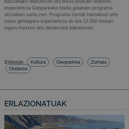
batzuetako doikuntzen eta bisita pilotuen ondoren,
esperientzia Geoparkeko bisita gidatuen programa
ofizialean sartu zen. Programa horrek hamabost urte
baino gehiagoko esperientzia du eta 12.000 bisitari
inguru hartzen ditu denboraldi bakoitzean.
Etiketak:
Kultura
Geoparkea
Zumaia
Ondarea
ERLAZIONATUAK