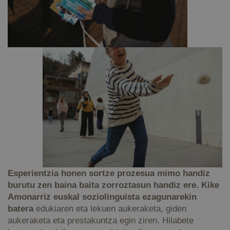
Esperientzia honen sortze prozesua mimo handiz
burutu zen baina baita zorroztasun handiz ere. Kike
Amonarriz euskal soziolinguista ezagunarekin
batera
edukiaren eta lekuen aukeraketa, giden
aukeraketa eta prestakuntza egin ziren. Hilabete