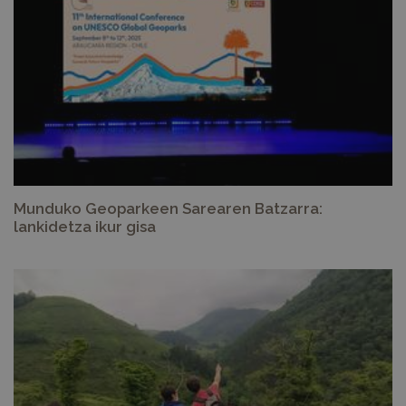
Munduko Geoparkeen Sarearen Batzarra:
lankidetza ikur gisa