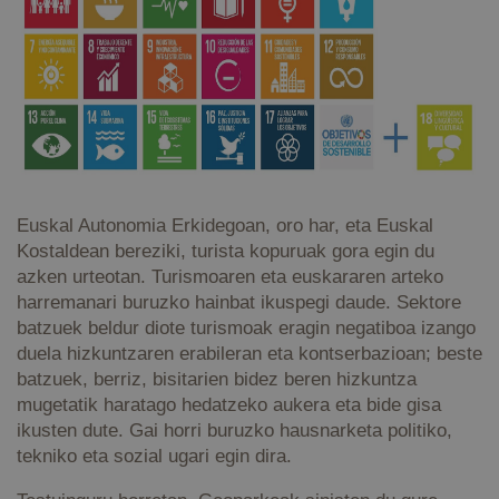
Euskal Autonomia Erkidegoan, oro har, eta Euskal
Kostaldean bereziki, turista kopuruak gora egin du
azken urteotan. Turismoaren eta euskararen arteko
harremanari buruzko hainbat ikuspegi daude. Sektore
batzuek beldur diote turismoak eragin negatiboa izango
duela hizkuntzaren erabileran eta kontserbazioan; beste
batzuek, berriz, bisitarien bidez beren hizkuntza
mugetatik haratago hedatzeko aukera eta bide gisa
ikusten dute. Gai horri buruzko hausnarketa politiko,
tekniko eta sozial ugari egin dira.