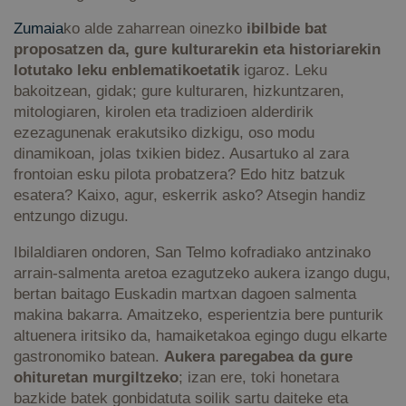
Zumaia
ko alde zaharrean oinezko
ibilbide bat
proposatzen da, gure kulturarekin eta historiarekin
lotutako leku enblematikoetatik
igaroz. Leku
bakoitzean, gidak; gure kulturaren, hizkuntzaren,
mitologiaren, kirolen eta tradizioen alderdirik
ezezagunenak erakutsiko dizkigu, oso modu
dinamikoan, jolas txikien bidez. Ausartuko al zara
frontoian esku pilota probatzera? Edo hitz batzuk
esatera? Kaixo, agur, eskerrik asko? Atsegin handiz
entzungo dizugu.
Ibilaldiaren ondoren, San Telmo kofradiako antzinako
arrain-salmenta aretoa ezagutzeko aukera izango dugu,
bertan baitago Euskadin martxan dagoen salmenta
makina bakarra. Amaitzeko, esperientzia bere punturik
altuenera iritsiko da, hamaiketakoa egingo dugu elkarte
gastronomiko batean.
Aukera paregabea da gure
ohituretan murgiltzeko
; izan ere, toki honetara
bazkide batek gonbidatuta soilik sartu daiteke eta