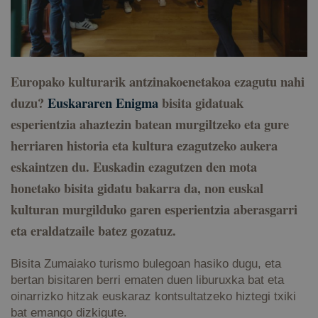
Europako kulturarik antzinakoenetakoa ezagutu nahi
duzu?
Euskararen Enigma
bisita gidatuak
esperientzia ahaztezin batean murgiltzeko eta gure
herriaren historia eta kultura ezagutzeko aukera
eskaintzen du. Euskadin ezagutzen den mota
honetako bisita gidatu bakarra da, non euskal
kulturan murgilduko garen esperientzia aberasgarri
eta eraldatzaile batez gozatuz.
Bisita Zumaiako turismo bulegoan hasiko dugu, eta
bertan bisitaren berri ematen duen liburuxka bat eta
oinarrizko hitzak euskaraz kontsultatzeko hiztegi txiki
bat emango dizkigute.