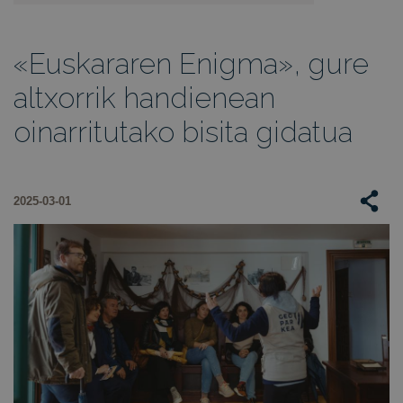
«Euskararen Enigma», gure
altxorrik handienean
oinarritutako bisita gidatua
2025-03-01