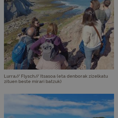
Lurra// Flysch// Itsasoa (eta denborak zizelkatu
zituen beste mirari batzuk)