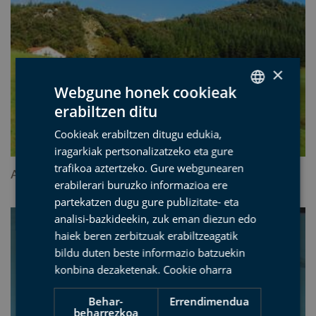
×
Webgune honek cookieak
erabiltzen ditu
SPANISH
Cookieak erabiltzen ditugu edukia,
BASQUE
iragarkiak pertsonalizatzeko eta gure
ENGLISH
trafikoa aztertzeko. Gure webgunearen
Arno: piramideak bizitzaz gainezka
erabilerari buruzko informazioa ere
FRENCH
partekatzen dugu gure publizitate- eta
analisi-bazkideekin, zuk eman diezun edo
haiek beren zerbitzuak erabiltzeagatik
bildu duten beste informazio batzuekin
konbina dezaketenak.
Cookie oharra
Behar-
Errendimendua
beharrezkoa