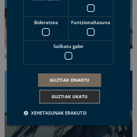
Bideratzea
Funtzionaltasuna
Sailkatu gabe
Bi egun familian Euskal Kostaldeko Geoparkean
GUZTIAK ONARTU
GUZTIAK UKATU
XEHETASUNAK ERAKUTSI