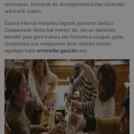
normalean, bisitariak ez du esperientzia hau bizitzeko
aukerarik izaten.
Euskal Herrian kanpoko lagunik jasotzen baduzu
Geoparkeak bisita bat merezi du, eta ez daitezela
bertatik joan gure kultura eta hizkuntza ezagutu gabe.
Geoparkea.eus webgunean ikusi daiteke bisiten
egutegia baita
erreserba gauzatu
ere.