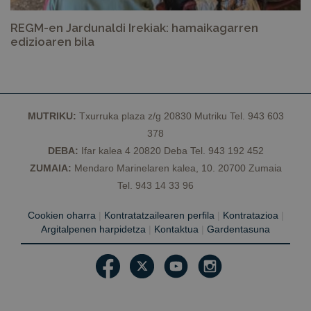
REGM-en Jardunaldi Irekiak: hamaikagarren
edizioaren bila
MUTRIKU:
Txurruka plaza z/g 20830 Mutriku Tel. 943 603
378
DEBA:
Ifar kalea 4 20820 Deba Tel. 943 192 452
ZUMAIA:
Mendaro Marinelaren kalea, 10. 20700 Zumaia
Tel. 943 14 33 96
Cookien oharra
|
Kontratatzailearen perfila
|
Kontratazioa
|
Argitalpenen harpidetza
|
Kontaktua
|
Gardentasuna