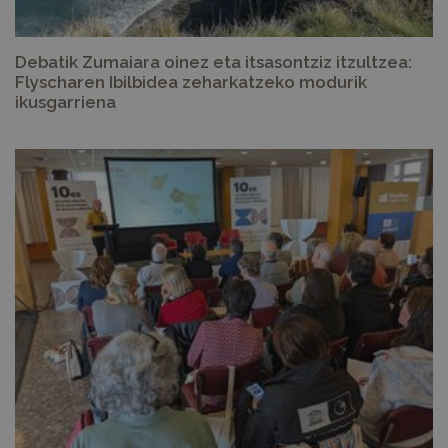
Debatik Zumaiara oinez eta itsasontziz itzultzea:
Flyscharen Ibilbidea zeharkatzeko modurik
ikusgarriena