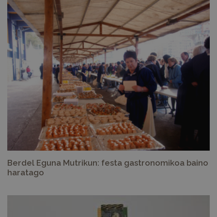
Berdel Eguna Mutrikun: festa gastronomikoa baino
haratago