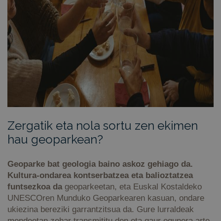
Zergatik eta nola sortu zen ekimen
hau geoparkean?
Geoparke bat geologia baino askoz gehiago da.
Kultura-ondarea kontserbatzea eta balioztatzea
funtsezkoa da
geoparkeetan, eta Euskal Kostaldeko
UNESCOren Munduko Geoparkearen kasuan, ondare
ukiezina bereziki garrantzitsua da. Gure lurraldeak
mendeetan zehar transmititu den eta gaur egunera arte