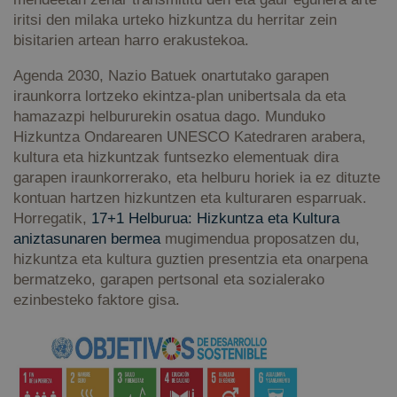
iritsi den milaka urteko hizkuntza du herritar zein
bisitarien artean harro erakustekoa.
Agenda 2030, Nazio Batuek onartutako garapen
iraunkorra lortzeko ekintza-plan unibertsala da eta
hamazazpi helbururekin osatua dago. Munduko
Hizkuntza Ondarearen UNESCO Katedraren arabera,
kultura eta hizkuntzak funtsezko elementuak dira
garapen iraunkorrerako, eta helburu horiek ia ez dituzte
kontuan hartzen hizkuntzen eta kulturaren esparruak.
Horregatik,
17+1 Helburua: Hizkuntza eta Kultura
aniztasunaren bermea
mugimendua proposatzen du,
hizkuntza eta kultura guztien presentzia eta onarpena
bermatzeko, garapen pertsonal eta sozialerako
ezinbesteko faktore gisa.