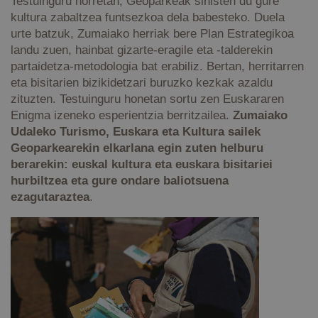
Testuinguru horretan, Geoparkeak sinisten du gure
kultura zabaltzea funtsezkoa dela babesteko. Duela
urte batzuk, Zumaiako herriak bere Plan Estrategikoa
landu zuen, hainbat gizarte-eragile eta -talderekin
partaidetza-metodologia bat erabiliz. Bertan, herritarren
eta bisitarien bizikidetzari buruzko kezkak azaldu
zituzten. Testuinguru honetan sortu zen Euskararen
Enigma izeneko esperientzia berritzailea.
Zumaiako
Udaleko Turismo, Euskara eta Kultura sailek
Geoparkearekin elkarlana egin zuten helburu
berarekin: euskal kultura eta euskara bisitariei
hurbiltzea eta gure ondare baliotsuena
ezagutaraztea
.