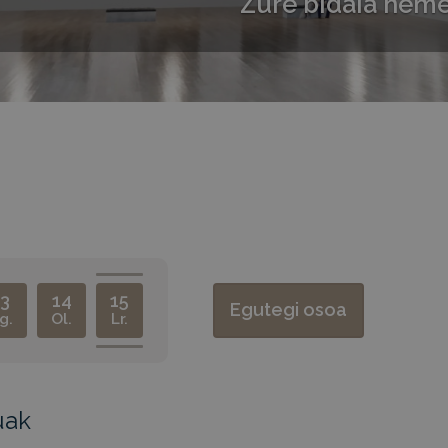
Zure bidaia heme
3
14
15
Egutegi osoa
g.
Ol.
Lr.
uak