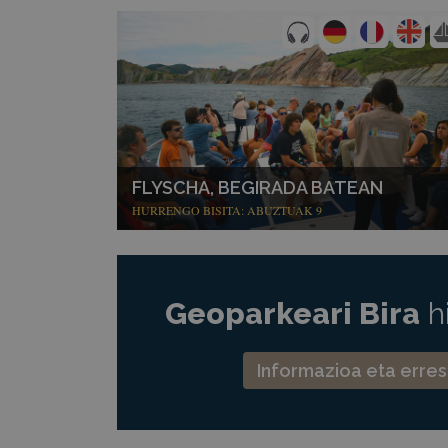
FLYSCHA, BEGIRADA BATEAN
HURRENGO BISITA: ABUZTUAK 9
Geoparkeari Bira
h
Informazioa eta erre