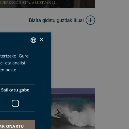
HURRENGO BISITA: ABUZTUAK 12
Bisita gidatu guztiak ikusi
×
ztertzeko. Gure
SPANISH
- eta analisi-
BASQUE
en beste
ENGLISH
FRENCH
Sailkatu gabe
AK ONARTU