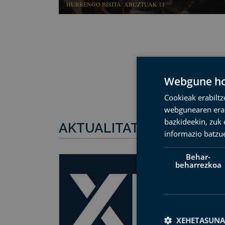
HURRENGO BISITA: ABUZTUAK 11
Webgune hon
Cookieak erabiltz
webgunearen erabi
bazkideekin, zuk 
AKTUALITATEA
Geoparkeari bur
informazio batzu
Behar-
beharrezkoa
XEHETASUNA