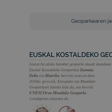
Geoparkearen ja
EUSKAL KOSTALDEKO GE
Gurea bezalako hainbat geoparke daude munduan
Euskal Kostaldeko Geoparkea
Zumaia
,
Deba
eta
Mutriku
herriek osatzen dute.
2010az geroztik, Europako eta Munduko
Geoparkeen Sareko kide da, eta berriki
UNESCOren Munduko Geoparke
izendapena eskuratu du.