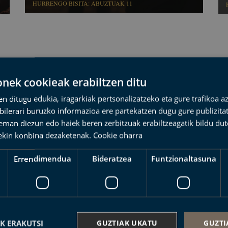
HURRENGO BISITA: ABUZTUAK 11
ek cookieak erabiltzen ditu
en ditugu edukia, iragarkiak pertsonalizatzeko eta gure trafikoa a
lerari buruzko informazioa ere partekatzen dugu gure publizitate
eman diezun edo haiek beren zerbitzuak erabiltzeagatik bildu dut
uzko azken albisteak
ekin konbina dezaketenak.
Cookie oharra
Errendimendua
Bideratzea
Funtzionaltasuna
K ERAKUTSI
GUZTIAK UKATU
GUZTI