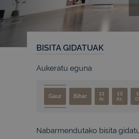
BISITA GIDATUAK
Aukeratu eguna
11
12
1
Gaur
Bihar
Ar.
Az.
O
Nabarmendutako bisita gidat