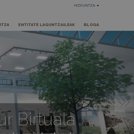
HIZKUNTZA
NTZA
ENTITATE LAGUNTZAILEAK
BLOGA
r Birtuala