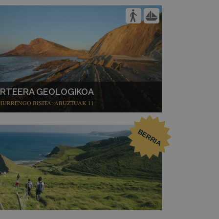
IRTEERA GEOLOGIKOA
HURRENGO BISITA: ABUZTUAK 11
BERRIA