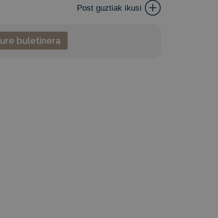
Post guztiak ikusi
ure buletinera