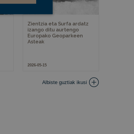
Zientzia eta Surfa ardatz
u gabe
izango ditu aurtengo
Europako Geoparkeen
erako erabiltzaileen
Asteak
erik gabe.
cookie para recordar
2026-05-15
kies de los
cookies de Cookie-
Albiste guztiak ikusi
onsentimiento del
 su interacción con
iento del visitante
guraciones de
ias sean honradas
 garapen
eb inprimakietan
teko diseinatuta