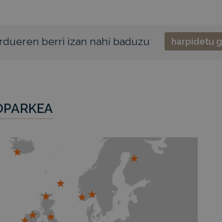
rdueren berri izan nahi baduzu
harpidetu g
OPARKEA