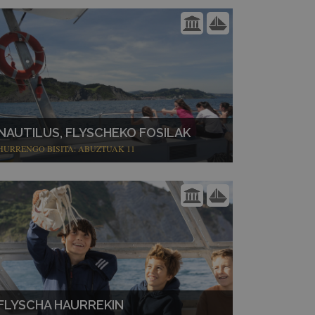
NAUTILUS, FLYSCHEKO FOSILAK
HURRENGO BISITA: ABUZTUAK 11
FLYSCHA HAURREKIN