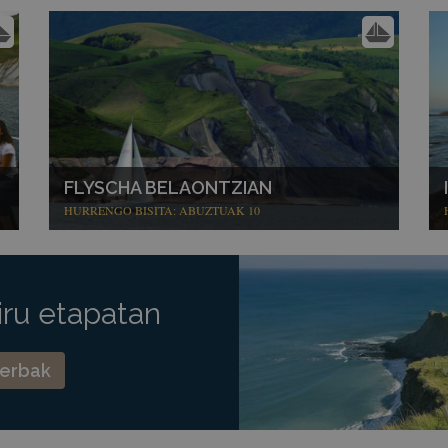
FLYSCHA BELAONTZIAN
HURRENGO BISITA: ABUZTUAK 10
iru etapatan
serbak