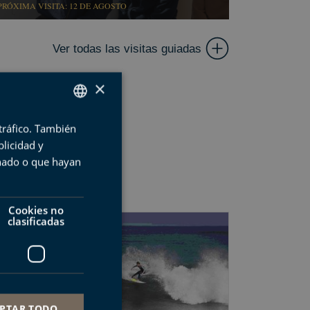
PRÓXIMA VISITA: 12 DE AGOSTO
Ver todas las visitas guiadas
×
 tráfico. También
SPANISH
licidad y
BASQUE
onado o que hayan
ENGLISH
FRENCH
Cookies no
clasificadas
PTAR TODO