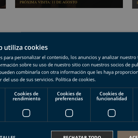
PRÓXIMA VISITA: 11 DE AGOSTO
b utiliza cookies
s para personalizar el contenido, los anuncios y analizar nuestro
mación sobre su uso de nuestro sitio con nuestros socios de pub
s pueden combinarla con otra información que les haya proporci
s sobre el Geoparque de la Costa Vasca
r del uso de sus servicios.
Política de cookies
.
Cookies de
Cookies de
Cookies de
rendimiento
preferencias
funcionalidad
TALLES
RECHAZAR TODO
ACE