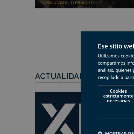
PRÓXIMA VISITA: 11 DE AGOSTO
Ese sitio we
Utilizamos cookie
compartimos infor
análisis, quiene
ACTUALIDAD
Las últimas noticia
recopilado a parti
Cookies
estrictamente
necesarias
MOSTRAR DE