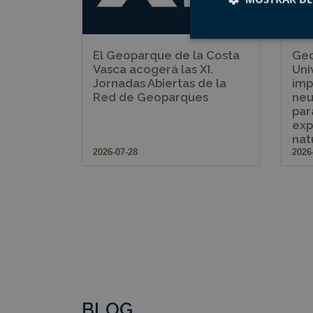
El Geoparque de la Costa
Geo
Cookies estrictam
Vasca acogerá las XI.
Uni
Jornadas Abiertas de la
imp
Red de Geoparques
neu
par
Las cookies estrictam
gestión de cuentas. E
exp
nat
Nombre
2026-07-28
2026
CookieScriptConse
VISITOR_PRIVACY_
csrftoken
BLOG