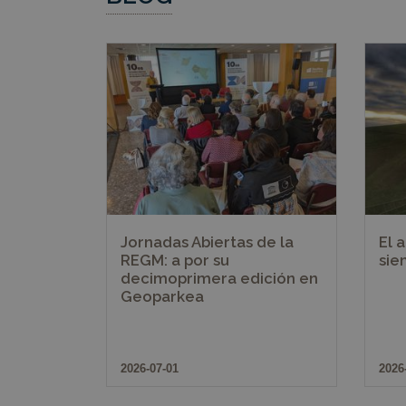
Nombre
Provee
Nombre
Nombre
__Secure-YNID
Domin
Nombre
_ga
sessionid
geopar
YSC
kookia
geopar
VISITOR_INFO1_LIV
messages
geopar
_ga_Y4BJK5GX3B
Jornadas Abiertas de la
El 
__Secure-
ROLLOUT_TOKEN
REGM: a por su
sie
decimoprimera edición en
Geoparkea
2026-07-01
2026