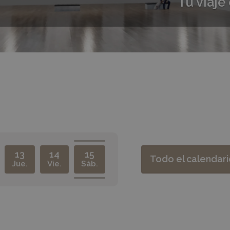
Tu viaje
13
14
15
Todo el calendari
Jue.
Vie.
Sáb.