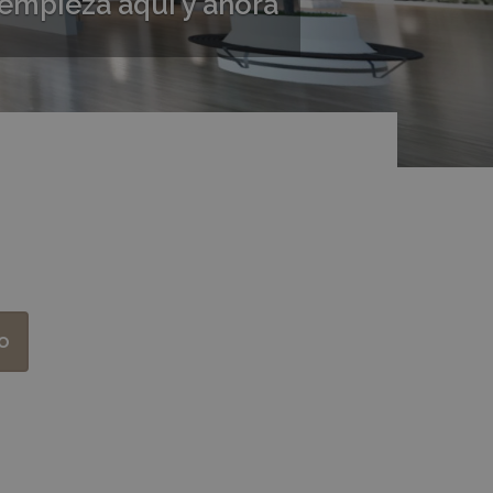
 empieza aquí y ahora
o