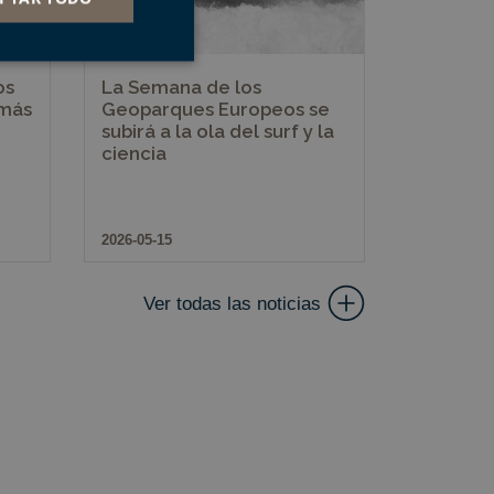
os
La Semana de los
s de funcionalidad
 más
Geoparques Europeos se
subirá a la ola del surf y la
ciencia
ión de usuario y la
2026-05-15
a cookie para
ento de cookies de
Ver todas las noticias
r de cookies de
te.
 consentimiento del
a su interacción con
miento del visitante
iguraciones de
ncias sean honradas
rma de desarrollo
 para ayudar a