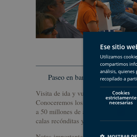
Ese sitio we
Flysch
Utilizamos cookie
compartimos infor
análisis, quiene
Paseo en barco para descubrir d
recopilado a parti
Visita de ida y vuelta en barco por 
Cookies
estrictamente
Conoceremos los espectaculares acant
necesarias
a 50 millones de años, grandes desp
calas recónditas y una de las mayore
Notas importantes:
MOSTRAR DE