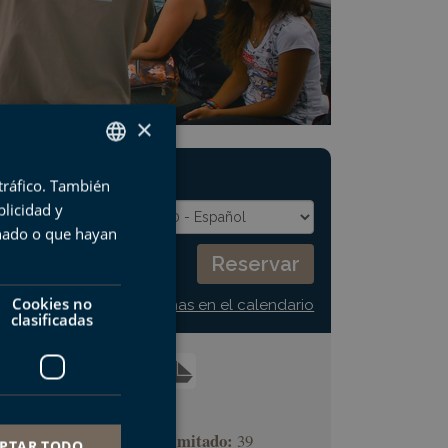
×
PRÓXIMA VISITA:
 tráfico. También
SPANISH
licidad y
BASQUE
onado o que hayan
ENGLISH
FRENCH
Cookies no
Ver todas las fechas en el calendario
clasificadas
Duración:
01:00
Número de visitantes limitado:
39
PTAR TODO