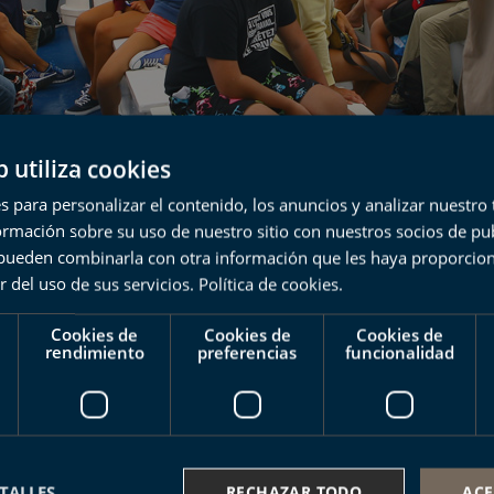
b utiliza cookies
 esencial
s para personalizar el contenido, los anuncios y analizar nuestro
mación sobre su uso de nuestro sitio con nuestros socios de pub
s pueden combinarla con otra información que les haya proporci
esde el agua el gran libro de la Tierra
r del uso de sus servicios.
Política de cookies
.
el biotopo protegido Deba-Zumaia.
Cookies de
Cookies de
Cookies de
rendimiento
preferencias
funcionalidad
ilados del flysch, con una historia superior
rendimientos de más de 100 metros de altura,
s rasas mareales de Europa.
TALLES
RECHAZAR TODO
ACE