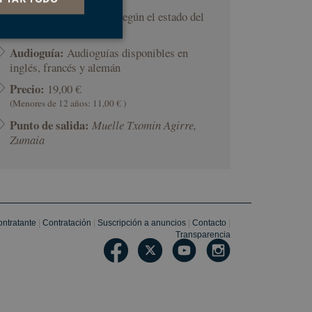
Llevar:
Ropa adecuada según el estado del
tiempo.
Audioguía:
Audioguías disponibles en
inglés, francés y alemán
s de funcionalidad
Precio:
19,00 €
(Menores de 12 años: 11,00 € )
ión de usuario y la
Punto de salida:
Muelle Txomin Agirre,
Zumaia
a cookie para
ento de cookies de
r de cookies de
te.
contratante
|
Contratación
|
Suscripción a anuncios
|
Contacto
|
 consentimiento del
a su interacción con
Transparencia
miento del visitante
iguraciones de
ncias sean honradas
rma de desarrollo
 para ayudar a