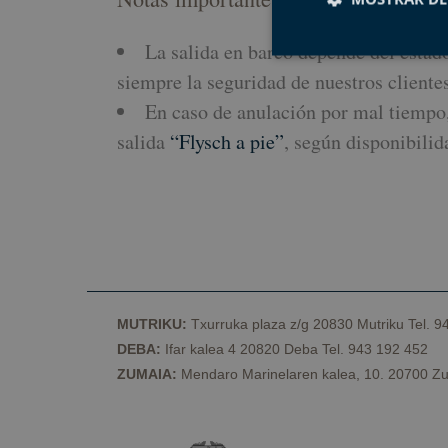
La salida en barco depende del estad
siempre la seguridad de nuestros clientes
Cookies estrictam
En caso de anulación por mal tiempo, 
salida
“Flysch a pie”
, según disponibilid
Las cookies estrictam
gestión de cuentas. E
Nombre
CookieScriptConse
MUTRIKU:
Txurruka plaza z/g 20830 Mutriku Tel. 9
VISITOR_PRIVACY_
DEBA:
Ifar kalea 4 20820 Deba Tel. 943 192 452
ZUMAIA:
Mendaro Marinelaren kalea, 10. 20700 Zu
csrftoken