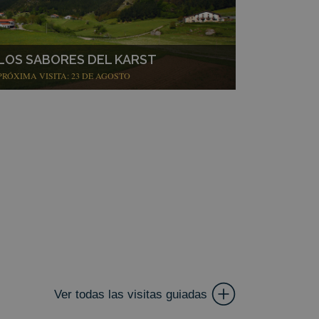
ión de usuario y la
LOS SABORES DEL KARST
PRÓXIMA VISITA: 23 DE AGOSTO
a cookie para
ento de cookies de
r de cookies de
te.
 consentimiento del
a su interacción con
miento del visitante
iguraciones de
ncias sean honradas
rma de desarrollo
 para ayudar a
lar de ataque de
escripción
Ver todas las visitas guiadas