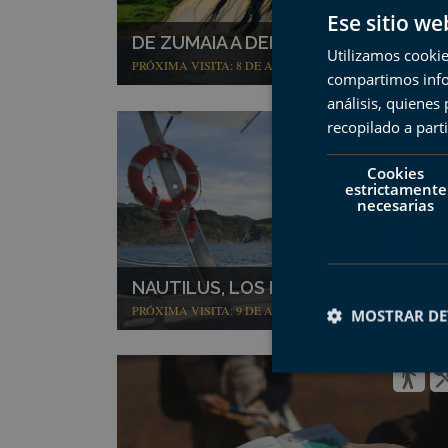
Ese sitio we
DE ZUMAIA A DEBA EN BARCO
Utilizamos cookie
PRÓXIMA VISITA: 8 DE AGOSTO
compartimos infor
análisis, quiene
recopilado a parti
Cookies
estrictamente
necesarias
NAUTILUS, LOS FÓSILES DEL FLYSC
PRÓXIMA VISITA: 9 DE AGOSTO
MOSTRAR DE
Cookies estrictam