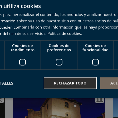
b utiliza cookies
ALGORRI
s para personalizar el contenido, los anuncios y analizar nuestro
PRÓXIMA VISITA: 8 DE AGOSTO
mación sobre su uso de nuestro sitio con nuestros socios de pub
s pueden combinarla con otra información que les haya proporci
r del uso de sus servicios.
Política de cookies
.
Cookies de
Cookies de
Cookies de
rendimiento
preferencias
funcionalidad
H
SIETE PLAYAS
PRÓXIMA VISITA: 9 DE AGOSTO
TALLES
RECHAZAR TODO
ACE
ente necesarias
Cookies de rendimiento
Cookies de preferencias
Cookie
Cookies no clasificadas