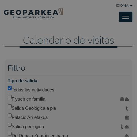
IDIOMA
Togg
navi
Calendario de visitas
Filtro
Tipo de salida
Todas las actividades
Flysch en familia
Salida Geológica a pie
Palacio Arrietakua
Salida geológica
De Deba a Zumaia en barco