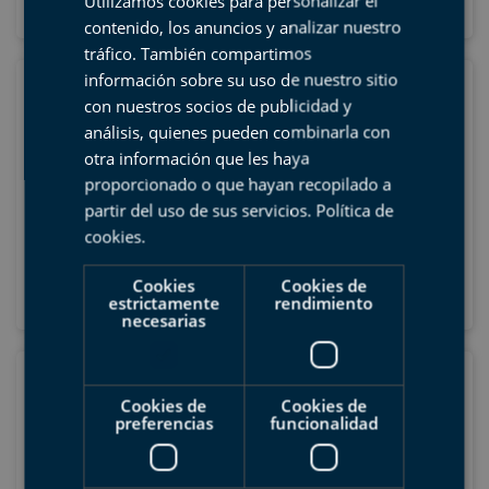
Utilizamos cookies para personalizar el
31
contenido, los anuncios y analizar nuestro
BASQUE
tráfico. También compartimos
ENGLISH
información sobre su uso de nuestro sitio
Septiembre
con nuestros socios de publicidad y
FRENCH
Lu
Ma
Mi
Ju
Vi
Sá
Do
análisis, quienes pueden combinarla con
1
2
3
4
5
6
otra información que les haya
proporcionado o que hayan recopilado a
7
8
9
10
11
12
13
partir del uso de sus servicios.
Política de
14
15
16
17
18
19
20
cookies
.
21
22
23
24
25
26
27
Cookies
Cookies de
28
29
30
estrictamente
rendimiento
necesarias
Octubre
Cookies de
Cookies de
Lu
Ma
Mi
Ju
Vi
Sá
Do
preferencias
funcionalidad
1
2
3
4
5
6
7
8
9
10
11