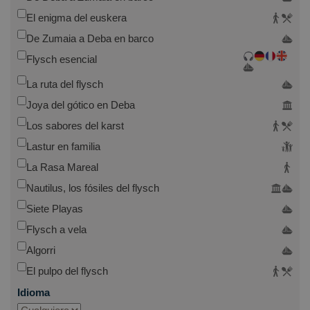
El enigma del euskera
De Zumaia a Deba en barco
Flysch esencial
La ruta del flysch
Joya del gótico en Deba
Los sabores del karst
Lastur en familia
La Rasa Mareal
Nautilus, los fósiles del flysch
Siete Playas
Flysch a vela
Algorri
El pulpo del flysch
Idioma