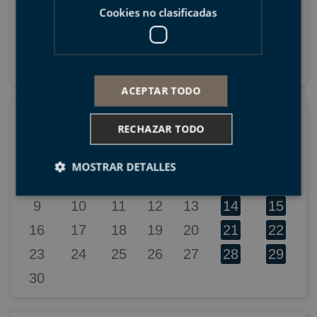
Cookies no clasificadas
12
13
14
15
16
17
18
19
20
21
22
23
24
25
26
27
28
29
30
31
ACEPTAR TODO
Noviembre
RECHAZAR TODO
Lu
Ma
Mi
Ju
Vi
Sá
Do
1
MOSTRAR DETALLES
2
3
4
5
6
7
8
9
10
11
12
13
14
15
Cookies estrictamente necesarias
16
17
18
19
20
21
22
Cookies de rendimiento
23
24
25
26
27
28
29
Cookies de preferencias
30
Cookies de funcionalidad
Cookies no clasificadas