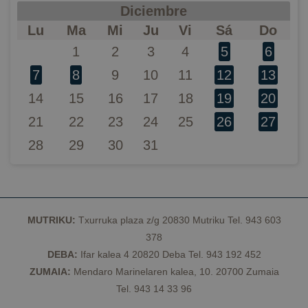
Diciembre
Las cookies estrictamente necesarias permiten la
funcionalidad principal del sitio web, como el inicio
Lu
Ma
Mi
Ju
Vi
Sá
Do
de sesión de usuario y la gestión de cuentas. El sitio
web no se puede utilizar correctamente sin las
1
2
3
4
5
6
cookies estrictamente necesarias.
7
8
9
10
11
12
13
Proveedor /
Nombre
Vencimiento
D
Dominio
14
15
16
17
18
19
20
CookieScriptConsent
1 año
El
CookieScript
C
geoparkea.eus
21
22
23
24
25
26
27
S
ut
28
29
30
31
c
re
pr
c
d
lo
Es
q
MUTRIKU:
Txurruka plaza z/g 20830 Mutriku Tel. 943 603
d
C
378
S
f
DEBA:
Ifar kalea 4 20820 Deba Tel. 943 192 452
c
ZUMAIA:
Mendaro Marinelaren kalea, 10. 20700 Zumaia
VISITOR_PRIVACY_METADATA
5 meses 4
Es
YouTube
Tel. 943 14 33 96
semanas
ut
.youtube.com
Política de Privacidad de Google
a