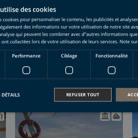
utilise des cookies
L'ENIGME DE LA LANGUE BASQUE
 cookies pour personnaliser le contenu, les publicités et analyser 
PROCHAINE VISITE: 7 AOÛT
galement des informations sur votre utilisation de notre site av
"analyse qui peuvent les combiner avec d"autres informations que
 ont collectées lors de votre utilisation de leurs services.
Note sur
Performance
Ciblage
Fonctionnalité
DE DEBA À ZUMAIA EN BATEAU
 DÉTAILS
REFUSER TOUT
ACC
PROCHAINE VISITE: 7 AOÛT
ictement nécessaires
Performance
Ciblage
Fonctionnalité
Non classi
nt nécessaires habilitent des fonctionnalités de base du site Web telles que la connexion