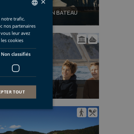
×
DE ZUMAIA À DEBA EN BATEAU
notre trafic.
SPANISH
PROCHAINE VISITE: 7 AOÛT
ec nos partenaires
BASQUE
 vous leur avez
ENGLISH
 les cookies
FRENCH
Non classifiés
FLYSCH EN FAMILLE
EPTER TOUT
PROCHAINE VISITE: 7 AOÛT
fiés
 des utilisateurs et