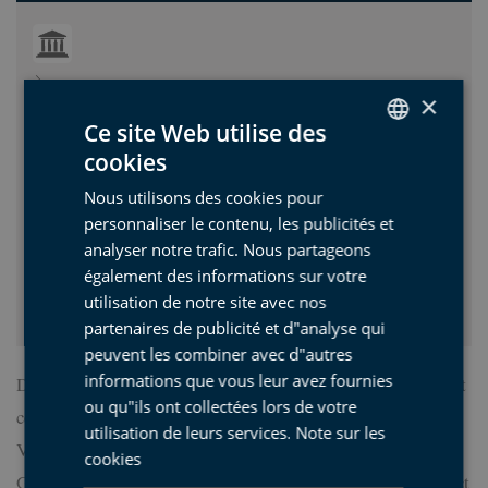
Durée:
01:30
×
Nombre de places disponibles:
15
Ce site Web utilise des
Prévoir:
cookies
SPANISH
Âge minimum (ans):
10
Nous utilisons des cookies pour
BASQUE
Tarif:
12,00 €
personnaliser le contenu, les publicités et
ENGLISH
(Moins de 12 ans: 6,00 €)
analyser notre trafic. Nous partageons
Départ:
Office du tourisme de Mutriku (Txurruka
également des informations sur votre
FRENCH
plaza, Mutriku)
utilisation de notre site avec nos
partenaires de publicité et d"analyse qui
peuvent les combiner avec d"autres
informations que vous leur avez fournies
Découvrez l'histoire maritime de la Côte Basque en parcourant
ou qu"ils ont collectées lors de votre
ce magnifique palais du XVIIIe siècle, situé dans la Vielle
utilisation de leurs services.
Note sur les
Ville de Mutriku, qui appartenait aux navigateurs Antonio de
cookies
Gaztañeta et Cosme Damián Churruca, habité et préservé intact