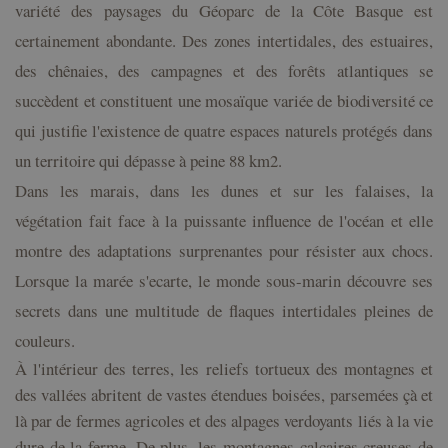
variété des paysages du Géoparc de la Côte Basque est
certainement abondante. Des zones intertidales, des estuaires,
des chênaies, des campagnes et des forêts atlantiques se
succèdent et constituent une mosaïque variée de biodiversité ce
qui justifie l'existence de quatre espaces naturels protégés dans
un territoire qui dépasse à peine 88 km2.
Dans les marais, dans les dunes et sur les falaises, la
végétation fait face à la puissante influence de l'océan et
elle
montre des adaptations surprenantes pour résister
aux chocs
.
Lorsque la marée s
'ecarte
, le monde sous-marin découvre ses
secrets dans une multitude de
flaques
intertida
les
plein
e
s de
couleurs
.
À l'intérieur des terres, les reliefs tortueux des montagnes et
des vallées abritent de vastes étendues boisées, parsemées çà et
là par de fermes agricoles et des alpages verdoyants liés à la vie
dure de la ferme. De plus, les montagnes calcaires creuses de