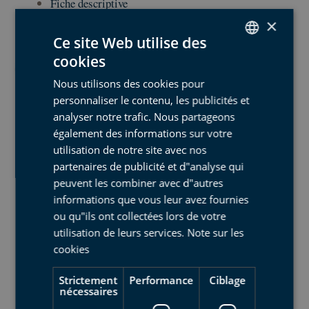
Fiche descriptive
×
Ce site Web utilise des
cookies
SPANISH
Nous utilisons des cookies pour
BASQUE
personnaliser le contenu, les publicités et
ENGLISH
analyser notre trafic. Nous partageons
également des informations sur votre
FRENCH
utilisation de notre site avec nos
partenaires de publicité et d"analyse qui
peuvent les combiner avec d"autres
informations que vous leur avez fournies
ou qu"ils ont collectées lors de votre
utilisation de leurs services.
Note sur les
cookies
Zone de Conservation
Strictement
Performance
Ciblage
Spéciale du mont Arno
nécessaires