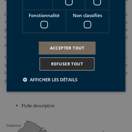
La complexe chênaie cantabrique du mont Arno est la plus
Fonctionnalité
Non classifiés
vaste forêt du Géoparc. Parallèlement, dans les zones les plus
plates, les prairies de fauche de l'Atlantique ajoutent une
variété biologique et environnementale à cet espace qui a été
nommé ZEC du Réseau Natura 2000 en 2012.
ACCEPTER TOUT
Une grande partie de la zone naturelle - de
1.122 ha de surface –
REFUSER TOUT
a un très difficile accès, il est donc conseillé de l'aborder depuis
le quartier d’Olatz et l'Alto del Calvario; en passant par le
AFFICHER LES DÉTAILS
georoute Olatz indiquée comme PR-Gi 47.
Strictement nécessaires
Performance
Fiche descriptive
Ciblage
Fonctionnalité
Non classifiés
Les cookies strictement nécessaires habilitent des
fonctionnalités de base du site Web telles que la