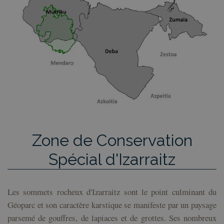
connexion des utilisateurs et la gestion des comptes.
Le site Web ne peut pas être utilisé correctement
sans les cookies strictement nécessaires.
Fournisseur /
Nom
Expiration
Desc
Domaine
CookieScriptConsent
1 an
El s
CookieScript
Coo
geoparkea.eus
Scri
util
cook
reco
pref
con
de c
los 
Es n
que 
Zone de Conservation
de c
Coo
Scri
Spécial d'Izarraitz
fun
corr
VISITOR_PRIVACY_METADATA
5 mois 4
Esta
YouTube
semaines
util
.youtube.com
Les sommets rocheux d'Izarraitz sont le point culminant du
Politique de confidentialité de
alma
con
Google
Géoparc et son caractère karstique se manifeste par un paysage
del 
las 
parsemé de gouffres, de lapiaces et de grottes. Ses nombreux
priv