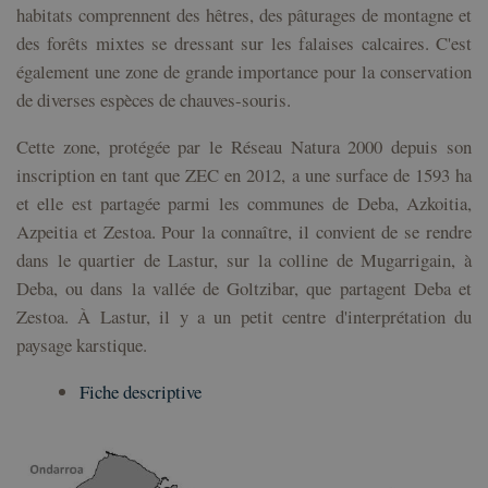
habitats comprennent des hêtres, des pâturages de montagne et
su i
con 
des forêts mixtes se dressant sur les falaises calcaires. C'est
Regi
sobr
également une zone de grande importance pour la conservation
con
del 
de diverses espèces de chauves-souris.
rela
dive
polí
Cette zone, protégée par le Réseau Natura 2000 depuis son
conf
de p
inscription en tant que ZEC en 2012, a une surface de 1593 ha
ase
que
et elle est partagée parmi les communes de Deba, Azkoitia,
pref
sea
Azpeitia et Zestoa. Pour la connaître, il convient de se rendre
en f
sesi
dans le quartier de Lastur, sur la colline de Mugarrigain, à
Deba, ou dans la vallée de Goltzibar, que partagent Deba et
csrftoken
geoparkea.eus
11 mois 4
Ce c
semaines
asso
Zestoa. À Lastur, il y a un petit centre d'interprétation du
plat
dév
paysage karstique.
Web
pour
est 
Fiche descriptive
aide
un s
un 
part
d'at
logic
form