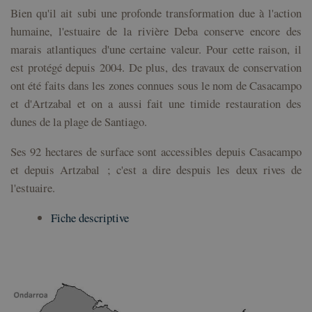
également
attribuant un
Bien qu'il ait subi une profonde transformation due à l'action
déterminer si 
numéro
visiteur du sit
généré
humaine, l'estuaire de la rivière Deba conserve encore des
utilise la
aléatoirement
nouvelle ou
marais atlantiques d'une certaine valeur. Pour cette raison, il
comme
l'ancienne
identifiant
version de
est protégé depuis 2004. De plus, des travaux de conservation
client. Il est
l'interface
inclus dans
Youtube.
ont été faits dans les zones connues sous le nom de Casacampo
chaque
demande de
__Secure-
.youtube.com
5 mois 4
Used by
et d'Artzabal et on a aussi fait une timide restauration des
page d'un site
ROLLOUT_TOKEN
semaines
YouTube to
et utilisé pour
dunes de la plage de Santiago.
manage featu
calculer les
rollout and
données de
experimentat
visiteur, de
Ses 92 hectares de surface sont accessibles depuis Casacampo
session et de
campagne
et depuis Artzabal ; c'est a dire despuis les deux rives de
pour les
rapports
l'estuaire.
d'analyse du
site.
Fiche descriptive
_ga_Y4BJK5GX3B
.geoparkea.eus
1 an 1
Ce cookie est
mois
utilisé par
Google
Analytics
pour
conserver
l'état de la
session.