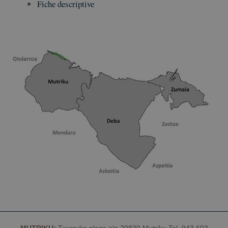
Fiche descriptive
MUTRIKU:
Txurruka plaza z/g 20830 Mutriku Tel. 943 603