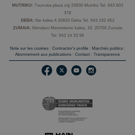
en f
MUTRIKU:
Txurruka plaza z/g 20830 Mutriku Tel. 943 603
sesi
378
csrftoken
geoparkea.eus
11 mois 4
Ce c
semaines
asso
DEBA:
Ifar kalea 4 20820 Deba Tel. 943 192 452
plat
dév
ZUMAIA:
Mendaro Marinelaren kalea, 10. 20700 Zumaia
Web
Tel. 943 14 33 96
pour
est 
aide
Note sur les cookies
|
Contractor's profile
|
Marchés publics
|
un s
un 
Abonnement aux publications
|
Contact
|
Transparence
part
d'at
logic
form
Web
Fournisseur /
Nom
Expiration
Description
Domaine
Fournisseur /
Nom
Expiration
Description
Domaine
Fournisseur /
Nom
Expiration
Description
__Secure-
.youtube.com
5 mois 4
Domaine
YNID
semaines
sessionid
geoparkea.eus
2
Il s'agit d'un
Fournisseur /
Nom
Expiration
Description
semaines
nom de cookie
_ga
1 an 1
Ce nom de
Google LLC
Domaine
très générique
mois
cookie est
.geoparkea.eus
qui peut avoir
associé à
YSC
Session
Ce cookie est
Google LLC