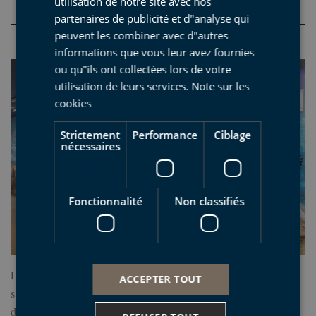
utilisation de notre site avec nos
(Mutriku)
partenaires de publicité et d"analyse qui
peuvent les combiner avec d"autres
informations que vous leur avez fournies
ou qu"ils ont collectées lors de votre
utilisation de leurs services.
Note sur les
cookies
Strictement
Performance
Ciblage
nécessaires
Fonctionnalité
Non classifiés
Les falaises de Mutriku, formées de couches de flysch noir,
ACCEPTER TOUT
sont très riches en fossiles vieux de plus de 100 millions
d’années. Fruit de longues années de travail et de récupération