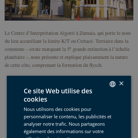
Le Centre d’Interprétation Algorri à Zumaia, qui porte le nom
du lieu accueillant la limite K/T ou Crétacé- Tertiaire dans la
e
commune – strate marquant la 5
grande extinction à l’échelle
planétaire –, nous présente et explique plaisamment la nature
de cette côte, comprenant la formation du flysch.
0034 943 143 100
×
info@algorri.eus
Ce site Web utilise des
www.algorri.eus
cookies
SPANISH
Nous utilisons des cookies pour
BASQUE
personnaliser le contenu, les publicités et
Centre d’Interprétation
ENGLISH
analyser notre trafic. Nous partageons
Géologique Nautilus
également des informations sur votre
FRENCH