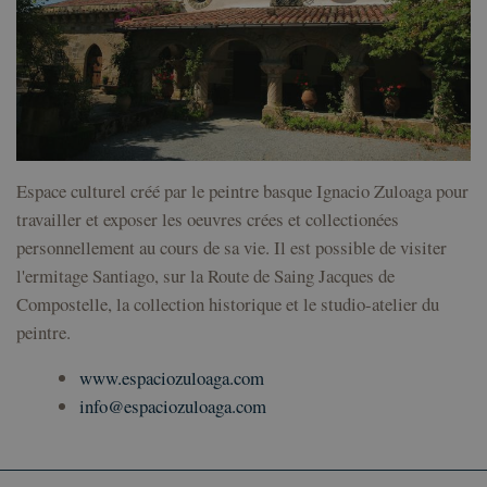
de c
los 
Es n
que 
de c
Coo
Scri
fun
corr
VISITOR_PRIVACY_METADATA
5 mois 4
Esta
YouTube
semaines
util
.youtube.com
Politique de confidentialité de
Espace culturel créé par le peintre basque Ignacio Zuloaga pour
alma
con
Google
travailler et exposer les oeuvres crées et collectionées
del 
las 
personnellement au cours de sa vie. Il est possible de visiter
priv
su i
l'ermitage Santiago, sur la Route de Saing Jacques de
con 
Regi
Compostelle, la collection historique et le studio-atelier du
sobr
con
peintre.
del 
rela
dive
www.espaciozuloaga.com
polí
conf
info@espaciozuloaga.com
de p
ase
que
pref
sea