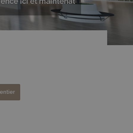
nce ici et maintenat
entier