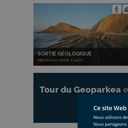
SORTIE GÉOLOGIQUE
PROCHAINE VISITE: 8 AOÛT
Tour du Geoparkea
e
Infos et réservati
Ce site Web 
Nous utilisons des
Nous partageons é