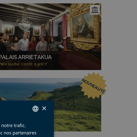
PALAIS ARRIETAKUA
PROCHAINE VISITE: 8 AOÛT
NOUVEAUTÉ
×
notre trafic.
SPANISH
ec nos partenaires
BASQUE