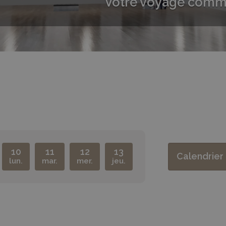
Votre voyage comme
10
11
12
13
Calendrier 
lun.
mar.
mer.
jeu.