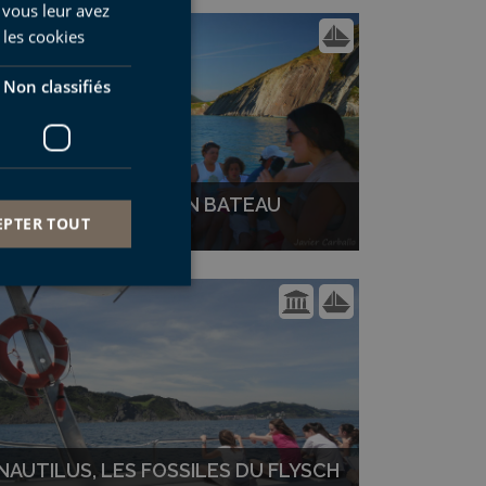
 vous leur avez
ENGLISH
 les cookies
FRENCH
Non classifiés
DE DEBA À ZUMAIA EN BATEAU
EPTER TOUT
PROCHAINE VISITE: 8 AOÛT
fiés
 des utilisateurs et
aires.
NAUTILUS, LES FOSSILES DU FLYSCH
ookie para recordar
ies de los