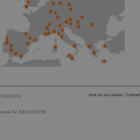
.youtube.com
5 mois 4
Used by YouTube to manage feature rollout and ex
semaines
Note sur les cookies
|
Contract
43 603 378
maia Tel. 943 14 33 96