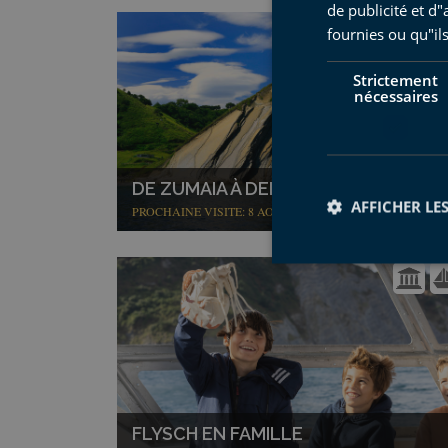
de publicité et d
fournies ou qu"ils
Strictement
nécessaires
DE ZUMAIA À DEBA EN BATEAU
AFFICHER LES
PROCHAINE VISITE: 8 AOÛT
Str
Les cookies stricteme
la gestion des compte
Nom
FLYSCH EN FAMILLE
CookieScriptConse