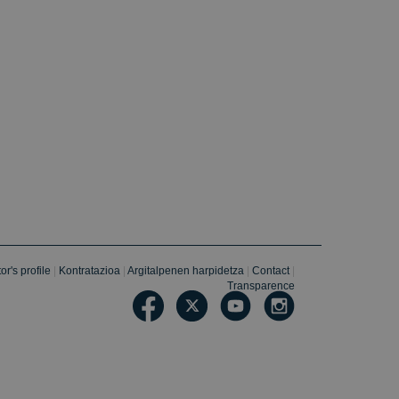
perimentation
or's profile
|
Kontratazioa
|
Argitalpenen harpidetza
|
Contact
|
Transparence