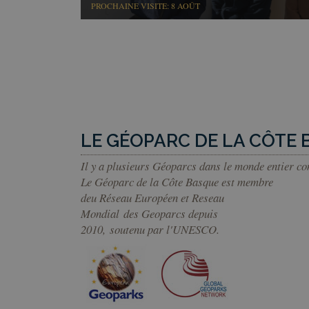
PROCHAINE VISITE: 8 AOÛT
VISITOR_PRIVACY_
csrftoken
LE GÉOPARC DE LA CÔTE
Il y a plusieurs Géoparcs dans le monde entier c
Nom
Le Géoparc de la Côte Basque est membre
Fourni
Nom
Nom
deu Réseau Européen et Reseau
__Secure-YNID
Domai
Nom
Mondial des Geoparcs depuis
_ga
sessionid
geopar
2010, soutenu par l'UNESCO.
YSC
kookia
geopar
VISITOR_INFO1_LIV
messages
geopar
_ga_Y4BJK5GX3B