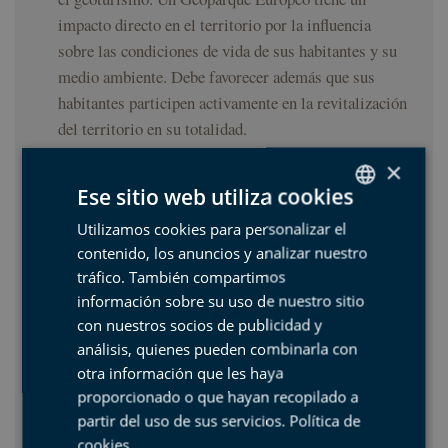
impacto directo en el territorio por la influencia
sobre las condiciones de vida de sus habitantes y su
medio ambiente. Debe favorecer además que sus
habitantes participen activamente en la revitalización
del territorio en su totalidad.
×
Un Geoparque Europeo desarrolla, experimenta y
Ese sitio web utiliza cookies
mejora los métodos para preservar el patrimonio
geológico.
Utilizamos cookies para personalizar el
SPANISH
contenido, los anuncios y analizar nuestro
BASQUE
Un Geoparque Europeo apoya la educación
tráfico. También compartimos
ambiental, la formación y el desarrollo de la
ENGLISH
información sobre su uso de nuestro sitio
investigación científica en las diferentes disciplinas
con nuestros socios de publicidad y
FRENCH
de las Ciencias de la Tierra, la mejora del medio
análisis, quienes pueden combinarla con
ambiente natural y las políticas de desarrollo
otra información que les haya
sostenible.
proporcionado o que hayan recopilado a
partir del uso de sus servicios.
Política de
Un Geoparque Europeo debe trabajar para favorecer
cookies
.