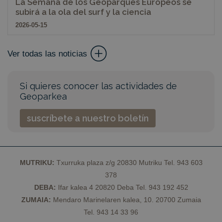
manage fea
La Semana de los Geoparques Europeos se
visitantes,
rollout and
subirá a la ola del surf y la ciencia
sesiones y
experiment
campañas par
2026-05-15
los informes
de análisis de
sitios.
Ver todas las noticias
_ga_Y4BJK5GX3B
.geoparkea.eus
1 año 1 mes
Google
Analytics
utiliza esta
cookie para
mantener el
Si quieres conocer las actividades de
estado de la
Geoparkea
sesión.
suscríbete a nuestro boletín
MUTRIKU:
Txurruka plaza z/g 20830 Mutriku Tel. 943 603
378
DEBA:
Ifar kalea 4 20820 Deba Tel. 943 192 452
ZUMAIA:
Mendaro Marinelaren kalea, 10. 20700 Zumaia
Tel. 943 14 33 96