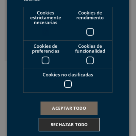
la construcción y la cohesión de la Red. Colabora
con empresas locales para promover y apoyar la
Cookies
Cookies de
estrictamente
rendimiento
creación de nuevos productos ligados al patrimonio
necesarias
geológico en un espíritu de complementariedad con
los otros miembros europeos de la Red de
Geoparques.
Cookies de
Cookies de
preferencias
funcionalidad
Cookies no clasificadas
ACEPTAR TODO
RECHAZAR TODO