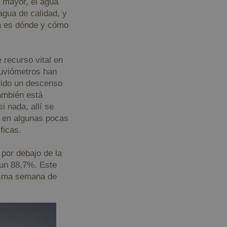
 mayor, el agua
agua de calidad, y
ma es dónde y cómo
 recurso vital en
luviómetros han
frido un descenso
también está
i nada, allí se
a en algunas pocas
ficas.
por debajo de la
 un 88,7%. Este
misma semana de