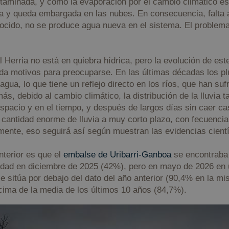
aminada, y como la evaporación por el cambio climático es
a y queda embargada en las nubes. En consecuencia, falta 
nocido, no se produce agua nueva en el sistema. El proble
 Herria no está en quiebra hídrica, pero la evolución de este
da motivos para preocuparse. En las últimas décadas los p
ua, lo que tiene un reflejo directo en los ríos, que han su
s, debido al cambio climático, la distribución de la lluvia 
spacio y en el tiempo, y después de largos días sin caer cas
cantidad enorme de lluvia a muy corto plazo, con fecuenci
mente, eso seguirá así según muestran las evidencias cientí
nterior es que el
embalse de Uribarri-Ganboa
se encontraba 
idad en diciembre de 2025 (42%), pero en mayo de 2026 en
se sitúa por debajo del dato del año anterior (90,4% en la 
cima de la media de los últimos 10 años (84,7%).