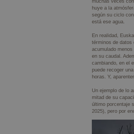
muchas veces cont
huye a la atmósfer
según su ciclo co
está ese agua.
En realidad, Euskal
términos de datos 
acumulado menos ag
en su caudal. Ademá
cambiando, en el e
puede recoger una 
horas. Y, aparente
Un ejemplo de lo a
mitad de su capac
último porcentaje 
2025), pero por en