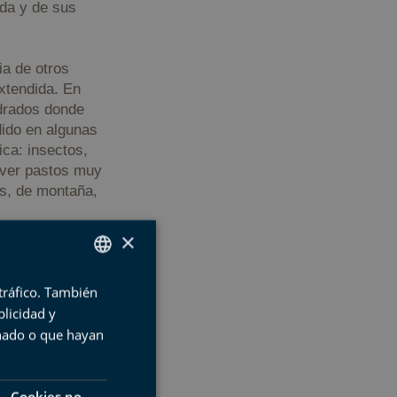
ida y de sus
ia de otros
xtendida. En
adrados donde
dido en algunas
ca: insectos,
 ver pastos muy
os, de montaña,
×
 tráfico. También
SPANISH
licidad y
BASQUE
onado o que hayan
ENGLISH
FRENCH
Cookies no