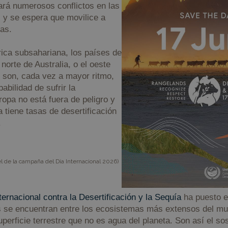
ará numerosos conflictos en las
 y se espera que movilice a
as.
rica subsahariana, los países de
 norte de Australia, o el oeste
 son, cada vez a mayor ritmo,
abilidad de sufrir la
ropa no está fuera de peligro y
a tiene tasas de desertificación
.
de la campaña del Día Internacional 2026)
ternacional contra la Desertificación y la Sequía
ha puesto e
os se encuentran entre los ecosistemas más extensos del 
uperficie terrestre que no es agua del planeta. Son así el so