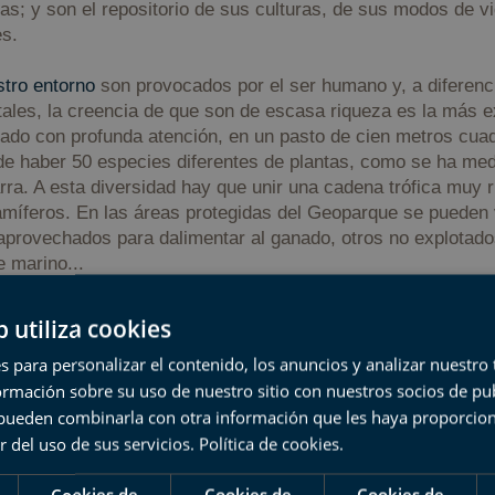
as; y son el repositorio de sus culturas, de sus modos de v
es.
tro entorno
son provocados por el ser humano y, a diferenc
ales, la creencia de que son de escasa riqueza es la más e
rado con profunda atención, en un pasto de cien metros cu
de haber 50 especies diferentes de plantas, como se ha me
a. A esta diversidad hay que unir una cadena trófica muy ri
amíferos. En las áreas protegidas del Geoparque se pueden
aprovechados para dalimentar al ganado, otros no explotad
e marino...
b utiliza cookies
s para personalizar el contenido, los anuncios y analizar nuestro
mación sobre su uso de nuestro sitio con nuestros socios de pub
s pueden combinarla con otra información que les haya proporci
r del uso de sus servicios.
Política de cookies
.
Cookies de
Cookies de
Cookies de