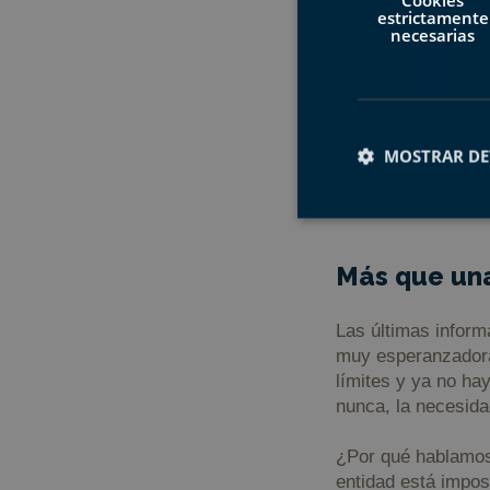
estrictamente
necesarias
(Pastos en la zona de Gañ
De todas formas, a
climático, la sequía
sobreexplotación,
MOSTRAR DE
se ha cepuesto el 
Cookies estrictam
Más que una
Las últimas inform
Las cookies estrictam
gestión de cuentas. E
muy esperanzadora
límites y ya no ha
Nombre
nunca, la necesid
CookieScriptConse
¿Por qué hablamos
entidad está impos