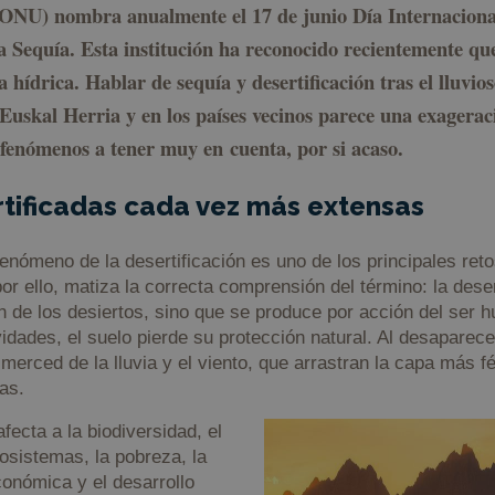
ONU) nombra anualmente el 17 de junio Día Internacional
la Sequía. Esta institución ha reconocido recientemente qu
 hídrica. Hablar de sequía y desertificación tras el lluvio
Euskal Herria y en los países vecinos parece una exagerac
 fenómenos a tener muy en cuenta, por si acaso.
tificadas cada vez más extensas
enómeno de la desertificación es uno de los principales ret
or ello, matiza la correcta comprensión del término: la deser
 de los desiertos, sino que se produce por acción del ser 
vidades, el suelo pierde su protección natural. Al desaparec
merced de la lluvia y el viento, que arrastran la capa más fé
ras.
afecta a la biodiversidad, el
cosistemas, la pobreza, la
conómica y el desarrollo