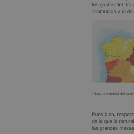
los gastos del día
VISITOR_PRIVACY_
acumulada y la de
csrftoken
Nombre
Provee
Nombre
Nombre
__Secure-YNID
Domin
Nombre
_ga
sessionid
geopar
YSC
(Mapa elemental del estré
kookia
geopar
VISITOR_INFO1_LIV
messages
geopar
Pues bien, respec
_ga_Y4BJK5GX3B
de la que la natur
__Secure-
ROLLOUT_TOKEN
las grandes masas 