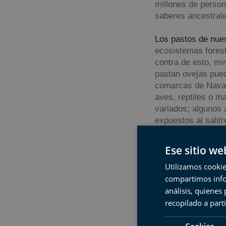
millones de person
saberes ancestral
Los pastos de nues
ecosistemas forest
contra de esto, mi
pastan ovejas pue
comarcas de Navarr
aves, reptiles o m
variados; algunos 
expuestos al salitr
Ese sitio we
Utilizamos cookie
compartimos infor
análisis, quiene
recopilado a parti
Cookies