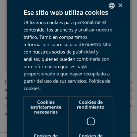
×
Ese sitio web utiliza cookies
Duración:
01:30
Utilizamos cookies para personalizar el
SPANISH
Número de visitantes limitado:
30
contenido, los anuncios y analizar nuestro
Llevar:
BASQUE
Ropa y calzado adecuado.
tráfico. También compartimos
Precio:
10,00 €
ENGLISH
información sobre su uso de nuestro sitio
(Menores de 12 años: 5,00 € )
con nuestros socios de publicidad y
FRENCH
Punto de salida:
Plaza San Nikolas, Lastur, Deba.
análisis, quienes pueden combinarla con
otra información que les haya
proporcionado o que hayan recopilado a
Los niños y niñas serán protagonistas de esta aventura. Tras
partir del uso de sus servicios.
Política de
cookies
.
moler el maíz en el antiguo molino de Lastur, disfrutaremos de
un divertido taller de talos, donde nos chuparemos los dedos
Cookies
Cookies de
con esta popular torta de maíz acompañada de chistorra. Tanto
estrictamente
rendimiento
necesarias
niño/as como adultos se lo pasarán en grande.
Cookies de
Cookies de