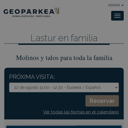
IDIOMA
Togg
navi
Lastur en familia
Molinos y talos para toda la familia
PRÓXIMA VISITA:
Ver todas las fechas en el calendario