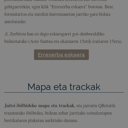
gehigarriekin; egin klik "Erreserba eskaera" botoian. Bete
formularioa eta zurekin harremanetan jarriko gara bidaia
antolatzeko.
⚠ Zerbitzu hau ez dago eskuragarri goi-denboraldiko
bidaietarako (Aste Santua eta ekainaren 15etik irailaren 15era).
Erreserba eskaera
Mapa eta trackak
Jaitsi ibilbideko mapa eta trackak
, eta jarraitu QRetatik
trazatutako ibilbidea, bidean zehar jarritako seinaleztapen
bertikalaren plaketan aurkituko duzuna.