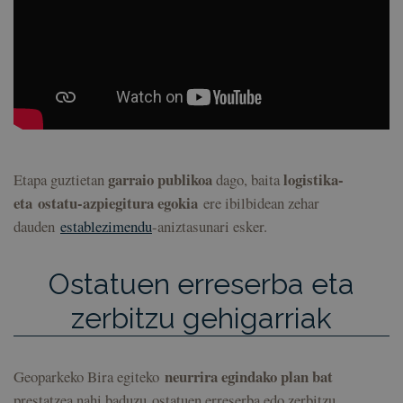
garraio publikoa
logistika-
Etapa guztietan
dago, baita
eta ostatu-azpiegitura egokia
ere ibilbidean zehar
dauden
establezimendu
-aniztasunari esker.
Ostatuen erreserba eta
zerbitzu gehigarriak
neurrira egindako plan bat
Geoparkeko Bira egiteko
prestatzea nahi baduzu ostatuen erreserba edo zerbitzu