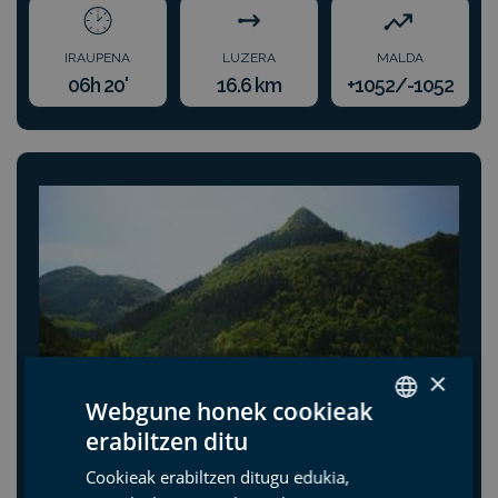
IRAUPENA
LUZERA
MALDA
06h 20'
16.6 km
+1052/-1052
×
Webgune honek cookieak
erabiltzen ditu
SPANISH
Cookieak erabiltzen ditugu edukia,
BASQUE