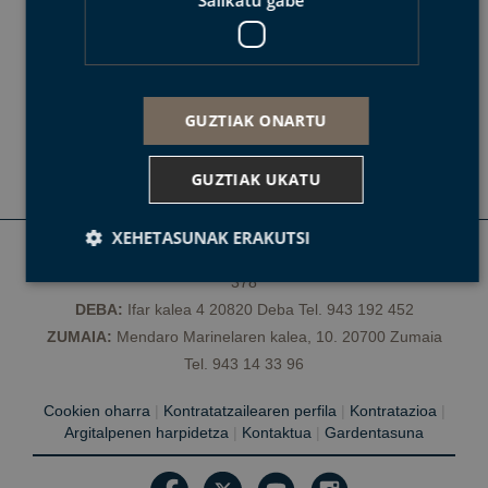
DESKARGATU
BIRA OSOAREN
TRACKA
GUZTIAK ONARTU
KML
GPX
GUZTIAK UKATU
XEHETASUNAK ERAKUTSI
MUTRIKU:
Txurruka plaza z/g 20830 Mutriku Tel. 943 603
378
DEBA:
Ifar kalea 4 20820 Deba Tel. 943 192 452
Behar-beharrezkoa
Errendimendua
ZUMAIA:
Mendaro Marinelaren kalea, 10. 20700 Zumaia
Bideratzea
Funtzionaltasuna
Sailkatu gabe
Tel. 943 14 33 96
Behar-beharrezkoak diren cookiek webgunearen
Cookien oharra
|
Kontratatzailearen perfila
|
Kontratazioa
|
oinarrizko funtzionalitateak ahalbidetzen dituzte, esate
baterako erabiltzaileen saioa hastea eta kontuen
Argitalpenen harpidetza
|
Kontaktua
|
Gardentasuna
kudeaketa. Webgunea ezin da behar bezala erabili
guztiz beharrezkoak diren cookierik gabe.