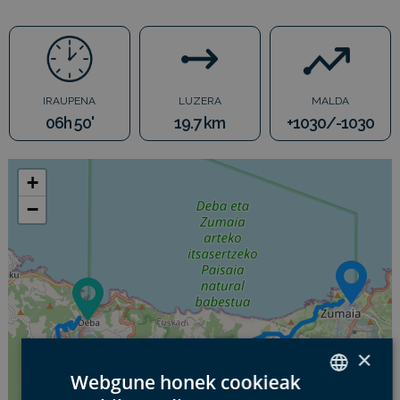
IRAUPENA
LUZERA
MALDA
06h 50'
19.7 km
+1030/-1030
+
−
×
Webgune honek cookieak