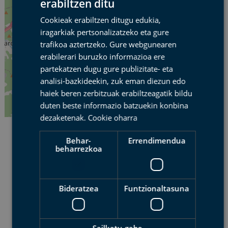
erabiltzen ditu
SPANISH
Cookieak erabiltzen ditugu edukia,
BASQUE
iragarkiak pertsonalizatzeko eta gure
ENGLISH
trafikoa aztertzeko. Gure webgunearen
erabilerari buruzko informazioa ere
FRENCH
partekatzen dugu gure publizitate- eta
analisi-bazkideekin, zuk eman diezun edo
haiek beren zerbitzuak erabiltzeagatik bildu
duten beste informazio batzuekin konbina
Leaflet
| ©
OpenStreetMap
contributors
dezaketenak.
Cookie oharra
Behar-
Errendimendua
beharrezkoa
Bideratzea
Funtzionaltasuna
DESKARGATU
ETAPA HONEN
TRACKA
KML
GPX
Sailkatu gabe