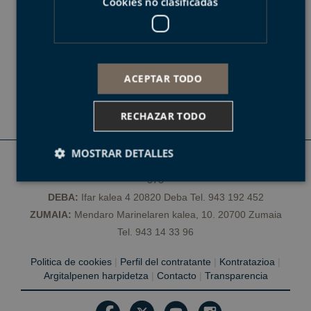
Cookies no clasificadas
DESCARGA EL TRACK DE
TODA LA VUELTA
ACEPTAR TODO
KML
GPX
RECHAZAR TODO
MOSTRAR DETALLES
MUTRIKU:
Txurruka plaza z/g 20830 Mutriku Tel. 943 603
378
DEBA:
Ifar kalea 4 20820 Deba Tel. 943 192 452
Cookies estrictamente necesarias
ZUMAIA:
Mendaro Marinelaren kalea, 10. 20700 Zumaia
Cookies de rendimiento
Tel. 943 14 33 96
Cookies de preferencias
Politica de cookies
|
Perfil del contratante
|
Kontratazioa
|
Cookies de funcionalidad
Argitalpenen harpidetza
|
Contacto
|
Transparencia
Cookies no clasificadas