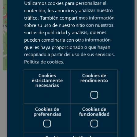
Utilizamos cookies para personalizar el
SPANISH
contenido, los anuncios y analizar nuestro
BASQUE
tráfico. También compartimos información
ENGLISH
sobre su uso de nuestro sitio con nuestros
socios de publicidad y análisis, quienes
FRENCH
pueden combinarla con otra información
que les haya proporcionado o que hayan
recopilado a partir del uso de sus servicios.
Política de cookies
.
Leaflet
| ©
OpenStreetMap
contributors
Cookies
Cookies de
estrictamente
rendimiento
necesarias
Cookies de
Cookies de
preferencias
funcionalidad
DESCARGA EL TRACK DE
ESTA ETAPA
KML
GPX