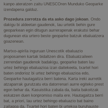
kanpo ateratzen zaitu UNESCOren Munduko Geoparke
izendapena galduz.
Prozedura zorrotza da eta asko dago jokoan
. Ondo
dakigu bi aldeetan gaudenok, lau urtetik behin gure
geoparkean egin ditugun aurrerapenak erakutsi behar
dugunean eta urtero beste geoparke batzuk ebaluatzera
goazenean.
Martxo-apirila inguruan Unescotik ebaluazio
proposamen kartak bidaltzen dira. Ebaluatzaileen
zerrendan gaudenok badakigu, geoparke baten lau
urtez behingo ebaluazioa izan daitekeela, txartel hori
baten ondorioz bi urtez behingo ebaluazioa edo,
Geoparke hautagaitza berri batena. Karta ireki aurretik
atzaparrak gurutzatu eta datorrenari aurre egiteko prest
egon behar da. Kasuistika zabala da, baita bakoitzak
eskatzen duen konpromiso maila ere. Hautagaitza berri
bat, a priori, lau urtez behingo ebaluazio bat baino
zailagoa da. Txartel hori baten bi urtekoa buruhauste