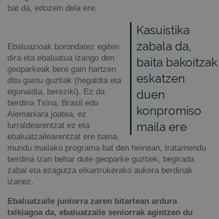
bat da, edozein dela ere.
Kasuistika
zabala da,
Ebaluazioak borondatez egiten
dira eta ebaluatua izango den
baita bakoitzak
geoparkeak bere gain hartzen
eskatzen
ditu gastu guztiak (hegaldia eta
egonaldia, bereziki). Ez da
duen
berdina Txina, Brasil edo
konpromiso
Alemaniara joatea, ez
maila ere
lurraldearentzat ez eta
ebaluatzailearentzat ere baina,
mundu mailako programa bat den heinean, tratamendu
berdina izan behar dute geoparke guztiek, begirada
zabal eta ezagutza elkartrukerako aukera berdinak
izanez.
Ebaluatzaile juniorra zaren bitartean ardura
txikiagoa da, ebaluatzaile seniorrak agintzen du