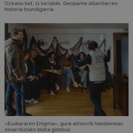
Ozeano bat. 11 lurralde. Geoparke atlantiarren
historia txundigarria.
«Euskararen Enigma», gure altxorrik handienean
oinarritutako bisita gidatua