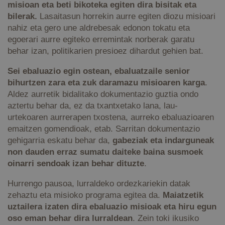
misioan eta beti bikoteka egiten dira bisitak eta
bilerak.
Lasaitasun horrekin aurre egiten diozu misioari
nahiz eta gero une aldrebesak edonon tokatu eta
egoerari aurre egiteko erremintak norberak garatu
behar izan, politikarien presioez dihardut gehien bat.
Sei ebaluazio egin ostean, ebaluatzaile senior
bihurtzen zara eta zuk daramazu misioaren karga
.
Aldez aurretik bidalitako dokumentazio guztia ondo
aztertu behar da, ez da txantxetako lana, lau-
urtekoaren aurrerapen txostena, aurreko ebaluazioaren
emaitzen gomendioak, etab. Sarritan dokumentazio
gehigarria eskatu behar da,
gabeziak eta indarguneak
non dauden erraz sumatu daiteke baina susmoek
oinarri sendoak izan behar dituzte
.
Hurrengo pausoa, lurraldeko ordezkariekin datak
zehaztu eta misioko programa egitea da.
Maiatzetik
uztailera izaten dira ebaluazio misioak eta hiru egun
oso eman behar dira lurraldean
. Zein toki ikusiko