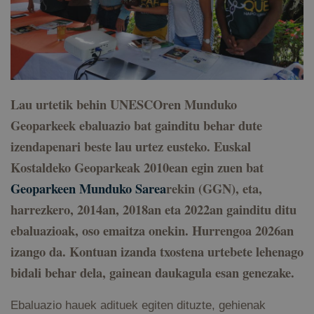
Lau urtetik behin UNESCOren Munduko
Geoparkeek ebaluazio bat gainditu behar dute
izendapenari beste lau urtez eusteko. Euskal
Kostaldeko Geoparkeak 2010ean egin zuen bat
Geoparkeen Munduko Sarea
rekin (GGN), eta,
harrezkero, 2014an, 2018an eta 2022an gainditu ditu
ebaluazioak, oso emaitza onekin. Hurrengoa 2026an
izango da. Kontuan izanda txostena urtebete lehenago
bidali behar dela, gainean daukagula esan genezake.
Ebaluazio hauek adituek egiten dituzte, gehienak