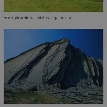
Arno: piramideak bizitzaz gainezka