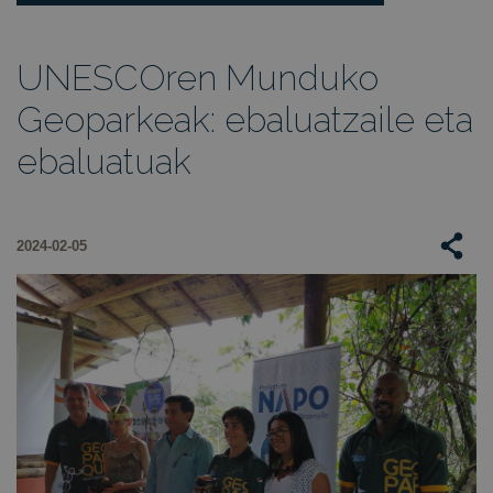
UNESCOren Munduko
Geoparkeak: ebaluatzaile eta
ebaluatuak
2024-02-05