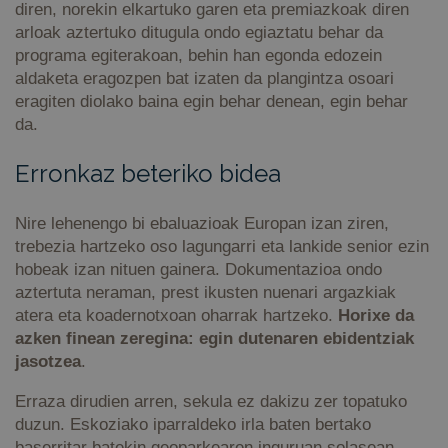
diren, norekin elkartuko garen eta premiazkoak diren
arloak aztertuko ditugula ondo egiaztatu behar da
programa egiterakoan, behin han egonda edozein
aldaketa eragozpen bat izaten da plangintza osoari
eragiten diolako baina egin behar denean, egin behar
da.
Erronkaz beteriko bidea
Nire lehenengo bi ebaluazioak Europan izan ziren,
trebezia hartzeko oso lagungarri eta lankide senior ezin
hobeak izan nituen gainera. Dokumentazioa ondo
aztertuta neraman, prest ikusten nuenari argazkiak
atera eta koadernotxoan oharrak hartzeko.
Horixe da
azken finean zeregina: egin dutenaren ebidentziak
jasotzea
.
Erraza dirudien arren, sekula ez dakizu zer topatuko
duzun. Eskoziako iparraldeko irla baten bertako
baserritar batekin geoparkearen inguruan solasean,