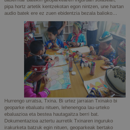
pipa hortz artetik kentzekotan egon nintzen, une hartan
audio batek ere ez zuen ebidentzia bezala balioko…
Hurrengo urratsa, Txina. Bi urtez jarraian Txinako bi
geoparke ebaluatu nituen, lehenengoa lau-urteko
ebaluazioa eta bestea hautagaitza berri bat.
Dokumentazioa aztertu aurretik Txinaren inguruko
irakurketa batzuk egin nituen, geoparkeak bertako