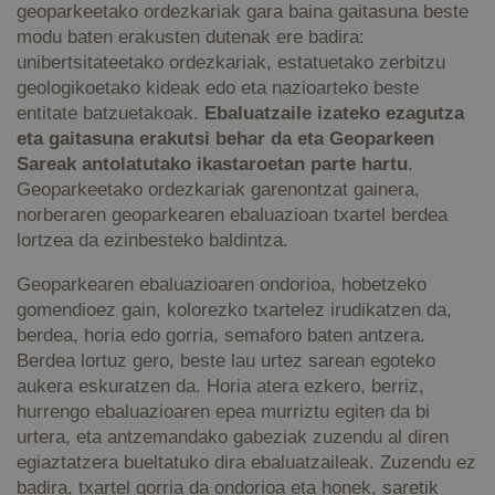
geoparkeetako ordezkariak gara baina gaitasuna beste
modu baten erakusten dutenak ere badira:
unibertsitateetako ordezkariak, estatuetako zerbitzu
geologikoetako kideak edo eta nazioarteko beste
entitate batzuetakoak.
Ebaluatzaile izateko ezagutza
eta gaitasuna erakutsi behar da eta Geoparkeen
Sareak antolatutako ikastaroetan parte hartu
.
Geoparkeetako ordezkariak garenontzat gainera,
norberaren geoparkearen ebaluazioan txartel berdea
lortzea da ezinbesteko baldintza.
Geoparkearen ebaluazioaren ondorioa, hobetzeko
gomendioez gain, kolorezko txartelez irudikatzen da,
berdea, horia edo gorria, semaforo baten antzera.
Berdea lortuz gero, beste lau urtez sarean egoteko
aukera eskuratzen da. Horia atera ezkero, berriz,
hurrengo ebaluazioaren epea murriztu egiten da bi
urtera, eta antzemandako gabeziak zuzendu al diren
egiaztatzera bueltatuko dira ebaluatzaileak. Zuzendu ez
badira, txartel gorria da ondorioa eta honek, saretik