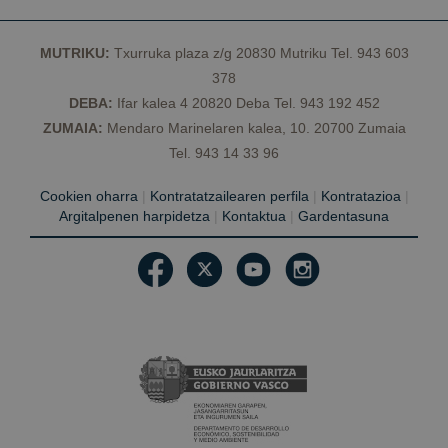
MUTRIKU:
Txurruka plaza z/g 20830 Mutriku Tel. 943 603
378
DEBA:
Ifar kalea 4 20820 Deba Tel. 943 192 452
ZUMAIA:
Mendaro Marinelaren kalea, 10. 20700 Zumaia
Tel. 943 14 33 96
Cookien oharra
|
Kontratatzailearen perfila
|
Kontratazioa
|
Argitalpenen harpidetza
|
Kontaktua
|
Gardentasuna