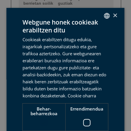
×
Webgune honek cookieak
erabiltzen ditu
SPANISH
Cookieak erabiltzen ditugu edukia,
BASQUE
iragarkiak pertsonalizatzeko eta gure
ENGLISH
trafikoa aztertzeko. Gure webgunearen
erabilerari buruzko informazioa ere
FRENCH
partekatzen dugu gure publizitate- eta
analisi-bazkideekin, zuk eman diezun edo
haiek beren zerbitzuak erabiltzeagatik
bildu duten beste informazio batzuekin
konbina dezaketenak.
Cookie oharra
Behar-
Errendimendua
beharrezkoa