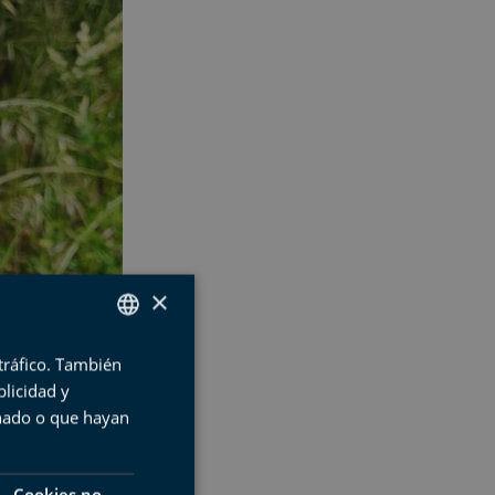
×
 tráfico. También
SPANISH
licidad y
BASQUE
onado o que hayan
ENGLISH
FRENCH
Cookies no