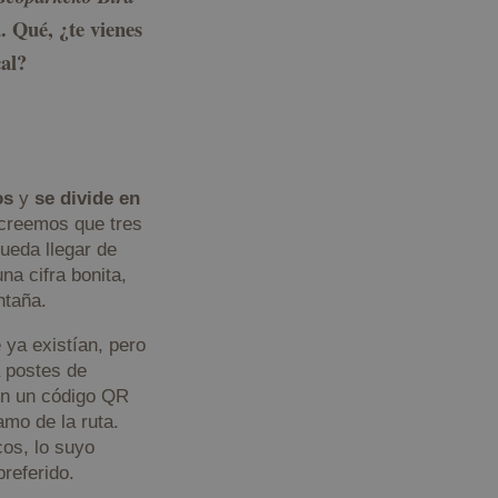
a
. Qué, ¿te vienes
cal?
os
y
se divide en
 creemos que tres
pueda llegar de
na cifra bonita,
ntaña.
ya existían, pero
 postes de
on un código QR
amo de la ruta.
cos, lo suyo
preferido.