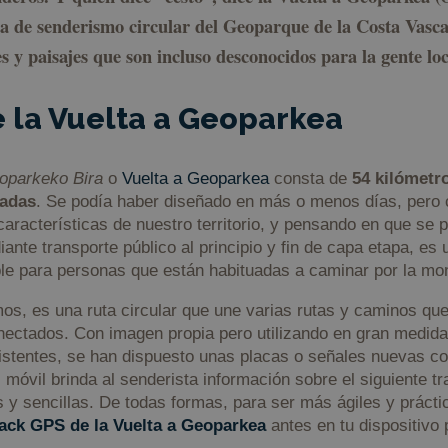
uta de senderismo circular del Geoparque de la Costa Vasc
s y paisajes que son incluso desconocidos para la gente lo
 la Vuelta a Geoparkea
oparkeko Bira
o
Vuelta a Geoparkea
consta de
54 kilómetr
nadas
. Se podía haber diseñado en más o menos días, pero
características de nuestro territorio, y pensando en que se 
ante transporte público al principio y fin de capa etapa, es u
le para personas que están habituadas a caminar por la mo
 es una ruta circular que une varias rutas y caminos que 
nectados. Con imagen propia pero utilizando en gran medida
istentes, se han dispuesto unas placas o señales nuevas c
 móvil brinda al senderista información sobre el siguiente tr
s y sencillas. De todas formas, para ser más ágiles y prácti
rack GPS de la Vuelta a Geoparkea
antes en tu dispositivo 