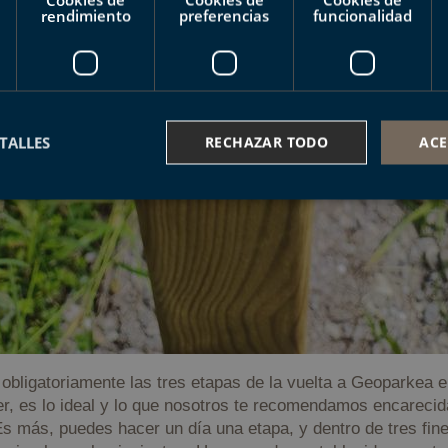
rendimiento
preferencias
funcionalidad
TALLES
RECHAZAR TODO
ACE
ente necesarias
Cookies de rendimiento
Cookies de preferencias
Cookie
Cookies no clasificadas
ente necesarias permiten la funcionalidad principal del sitio web, como el inicio de ses
l sitio web no se puede utilizar correctamente sin las cookies estrictamente necesarias.
Proveedor /
Vencimiento
Descripción
Dominio
obligatoriamente las tres etapas de la vuelta a Geoparkea e
nt
1 año
El servicio Cookie-Script.com utiliza est
CookieScript
r, es lo ideal y lo que nosotros te recomendamos encarecid
recordar las preferencias de consentimi
geoparkea.eus
los visitantes. Es necesario que el banne
 Es más, puedes hacer un día una etapa, y dentro de tres fi
Cookie-Script.com funcione correctamen