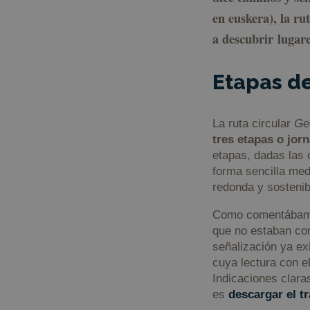
en euskera), la r
a descubrir lugare
Etapas de
La ruta circular
Ge
tres etapas o jor
etapas, dadas las 
forma sencilla medi
redonda y sostenib
Como comentábamos,
que no estaban co
señalización ya ex
cuya lectura con el
Indicaciones clara
es
descargar el t