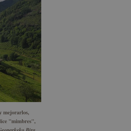
 y mejorarlos,
 dice "mimbres",
Geoparkeko Bira