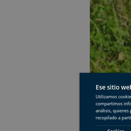
Ese sitio we
Utilizamos cookie
compartimos infor
análisis, quiene
recopilado a parti
Cookies