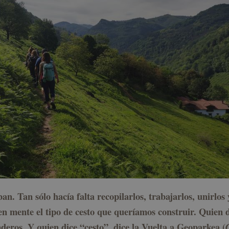
n. Tan sólo hacía falta recopilarlos, trabajarlos, unirlos
en mente el tipo de cesto que queríamos construir. Quien
deros. Y quien dice “cesto”, dice la
Vuelta a Geoparkea
(