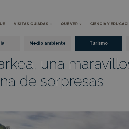
QUE
VISITAS GUIADAS
QUÉ VER
CIENCIA Y EDUCAC
ia
Medio ambiente
Turismo
rkea, una maravillo
ena de sorpresas