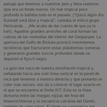
paisaje que tenemos a nuestros pies y llena nuestros
ojos era un fondo marino. Un mar tropical poco
profundo lo bañaba todo en el pasado. (“Quizá algún día
Euskadi será libre y tropical”, cantaba el mítico grupo
Hertzainak… ¡Me acabo de dar cuenta de que ya lo
fue!). Aquellos grandes arrecifes de coral forman las
calizas de las montañas del interior del Geoparque. La
apertura del Golfo de Bizkaia provocó movimientos
tectónicos que fracturaron estas plataformas someras
y generaron grandes surcos profundos donde se
depositó el flysch negro.
La guía nos saca de nuestra ensoñación tropical y,
señalando hacia una sutil línea vertical en la pared de
roca que tenemos a nuestra derecha y que presenta un
color más oscuro, nos da a conocer el lugar exacto en
el que se encuentra el límite K/T. Esta es la línea
divisoria entre las margas rojizas del final del
Maastrichtiense y la secuencia calcárea del Danés,
también de color rojizo. El límite se caracteriza por