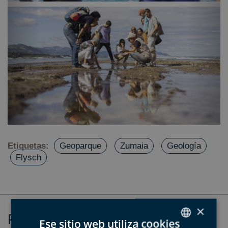
Etiquetas:
Geoparque
Zumaia
Geología
Flysch
×
RELACIONADOS
Ese sitio web utiliza cookies