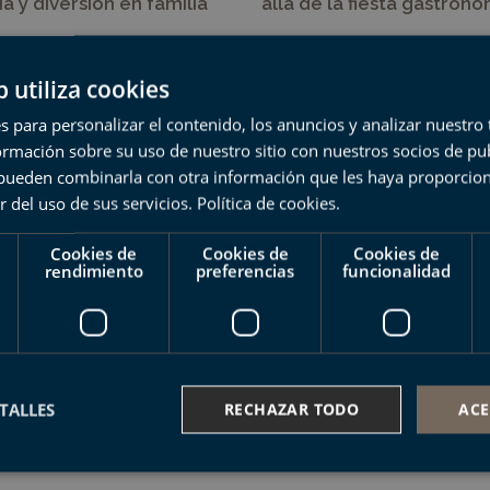
ia y diversión en familia
allá de la fiesta gastron
b utiliza cookies
s para personalizar el contenido, los anuncios y analizar nuestro
mación sobre su uso de nuestro sitio con nuestros socios de pub
s pueden combinarla con otra información que les haya proporci
r del uso de sus servicios.
Política de cookies
.
Cookies de
Cookies de
Cookies de
rendimiento
preferencias
funcionalidad
TALLES
RECHAZAR TODO
ACE
a de olas de Mutriku,
Dos días en familia en el
ra y referente
Geoparque de la Costa V