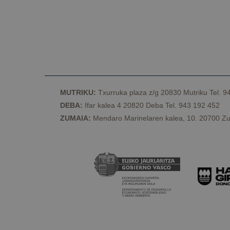
Cookies estrictam
Las cookies estrictam
gestión de cuentas. E
Nombre
MUTRIKU:
Txurruka plaza z/g 20830 Mutriku Tel. 9
CookieScriptConse
DEBA:
Ifar kalea 4 20820 Deba Tel. 943 192 452
ZUMAIA:
Mendaro Marinelaren kalea, 10. 20700 Zu
VISITOR_PRIVACY_
csrftoken