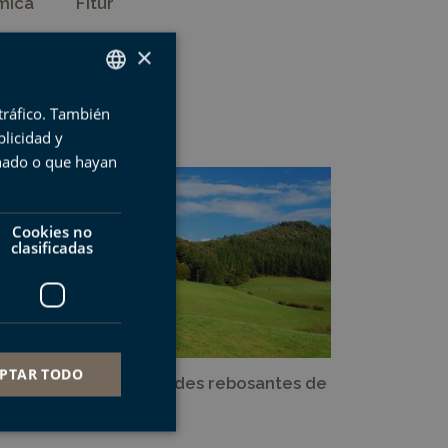
ómica
Fitur
×
 tráfico. También
SPANISH
licidad y
BASQUE
onado o que hayan
ENGLISH
FRENCH
Cookies no
clasificadas
PTAR TODO
Arno, pirámides rebosantes de
asca
vida