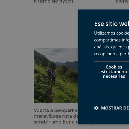
a ritmo de flysch
cienc
Ese sitio we
Utilizamos cookie
compartimos infor
análisis, quiene
recopilado a parti
Cookies
estrictamente
necesarias
MOSTRAR DE
Vuelta a Geoparkea, una
Plant
maravillosa ruta de
pione
senderismo llena de sorpresas