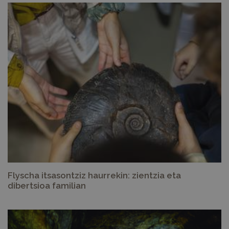
Flyscha itsasontziz haurrekin: zientzia eta
dibertsioa familian