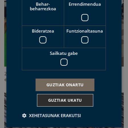
Behar-
Errendimendua
beharrezkoa
Bideratzea
Funtzionaltasuna
Sailkatu gabe
Zein da Geoparkea merkaturatzeko gure
estrategia?
GUZTIAK ONARTU
GUZTIAK UKATU
XEHETASUNAK ERAKUTSI