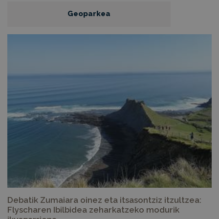
Geoparkea
Debatik Zumaiara oinez eta itsasontziz itzultzea:
Flyscharen Ibilbidea zeharkatzeko modurik