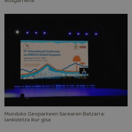
ikusgarriena
Munduko Geoparkeen Sarearen Batzarra:
lankidetza ikur gisa