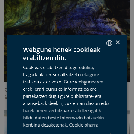
×
Webgune honek cookieak
erabiltzen ditu
SPANISH
Cookieak erabiltzen ditugu edukia,
BASQUE
iragarkiak pertsonalizatzeko eta gure
ENGLISH
trafikoa aztertzeko. Gure webgunearen
erabilerari buruzko informazioa ere
FRENCH
Geodibertsitatea. Harkaitzek ematen diguten
guztia
partekatzen dugu gure publizitate- eta
analisi-bazkideekin, zuk eman diezun edo
haiek beren zerbitzuak erabiltzeagatik
bildu duten beste informazio batzuekin
konbina dezaketenak.
Cookie oharra