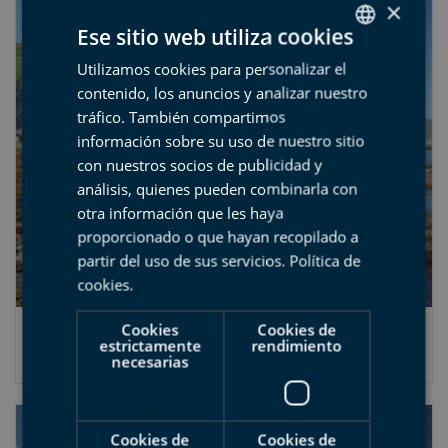
×
Ese sitio web utiliza cookies
Utilizamos cookies para personalizar el
SPANISH
contenido, los anuncios y analizar nuestro
BASQUE
tráfico. También compartimos
ENGLISH
información sobre su uso de nuestro sitio
con nuestros socios de publicidad y
FRENCH
análisis, quienes pueden combinarla con
otra información que les haya
proporcionado o que hayan recopilado a
partir del uso de sus servicios.
Política de
cookies
.
Cookies
Cookies de
El Geoparque en la revista de Geología GEO
estrictamente
rendimiento
necesarias
2011-11-27
Cookies de
Cookies de