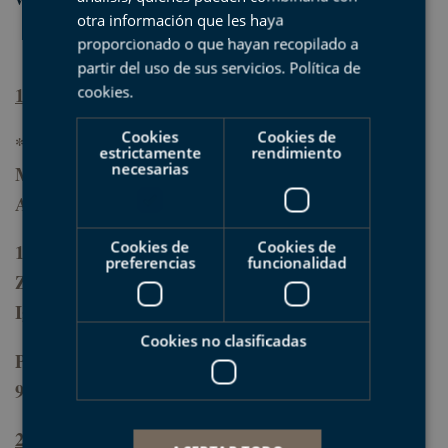
otra información que les haya
proporcionado o que hayan recopilado a
partir del uso de sus servicios.
Política de
cookies
.
1 de junio, viernes
Cookies
Cookies de
* 18:00
Talleres geológicos
para público infantil en
estrictamente
rendimiento
necesarias
Mutriku (Beheko Plaza), Deba (Plaza del
Ayuntamiento) y Zumaia (Plaza Amaia).
Cookies de
Cookies de
18:30
Excursión geológica por el casco urbano
de
preferencias
funcionalidad
Zumaia
, de la mano de Xabier Murelaga y Juan
Ignacio Baceta (Universidad del País Vasco)
Cookies no clasificadas
Punto de encuentro: Plaza Amaia. Inscripciones:
943143396 o
turismoa@zumaia.net
2 de junio, sábado