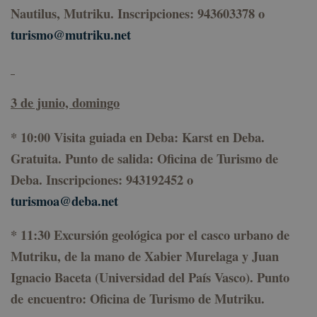
Dominio
Nautilus, Mutriku. Inscripciones: 943603378 o
CookieScriptConsent
1 año
El
CookieScript
turismo@mutriku.net
C
geoparkea.eus
S
ut
c
re
pr
c
3 de junio, domingo
d
lo
Es
q
*
10:00 Visita guiada en Deba:
Karst en Deba
.
d
C
Gratuita. Punto de salida: Oficina de Turismo de
S
f
Deba. Inscripciones: 943192452 o
c
turismoa@deba.net
VISITOR_PRIVACY_METADATA
5 meses 4
Es
YouTube
semanas
ut
.youtube.com
Política de Privacidad de Google
a
* 11:30
Excursión geológica por el casco urbano de
c
de
l
Mutriku
, de la mano de Xabier Murelaga y Juan
p
su
Ignacio Baceta (Universidad del País Vasco). Punto
co
Re
de encuentro: Oficina de Turismo de Mutriku.
so
c