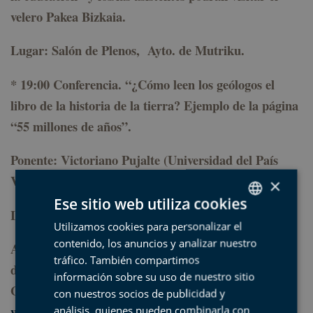
velero Pakea Bizkaia.
Lugar: Salón de Plenos, Ayto. de Mutriku.
* 19:00 Conferencia. “¿
Cómo leen los geólogos el
libro de la historia de la tierra? Ejemplo de la página
“55 millones de años
”.
Ponente: Victoriano Pujalte (Universidad del País
Vasco).
×
Ese sitio web utiliza cookies
Lugar: Centro de Interpretación Algorri de Zumaia.
Utilizamos cookies para personalizar el
SPANISH
contenido, los anuncios y analizar nuestro
Al inicio de la conferencia se entregarán los premios
BASQUE
tráfico. También compartimos
del II Concurso de Fotografía Geológica
del
ENGLISH
información sobre su uso de nuestro sitio
Geoparque de la Costa Vasca.
Bases:
con nuestros socios de publicidad y
FRENCH
www.geoparkea.com
análisis, quienes pueden combinarla con