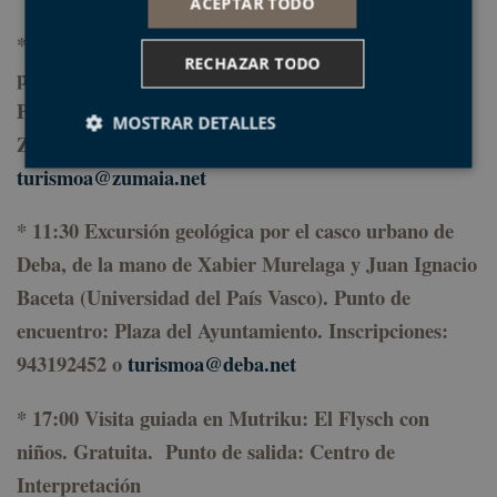
ACEPTAR TODO
*
10:00 Visita guiada en Zumaia
: Salida Geológica y
RECHAZAR TODO
paseo en barco
. Gratuita.
Punto de salida: Centro de Interpretación Algorri,
MOSTRAR DETALLES
Zumaia. Inscripciones: 943143396 o
turismoa@zumaia.net
Cookies estrictamente necesarias
* 11:30
Excursión geológica por el casco urbano de
Cookies de rendimiento
Deba
, de la mano de Xabier Murelaga y Juan Ignacio
Cookies de preferencias
Baceta (Universidad del País Vasco). Punto de
Cookies de funcionalidad
encuentro: Plaza del Ayuntamiento. Inscripciones:
Cookies no clasificadas
943192452 o
turismoa@deba.net
Las cookies estrictamente necesarias permiten la
funcionalidad principal del sitio web, como el inicio
* 17:00 Visita guiada en Mutriku:
El Flysch con
de sesión de usuario y la gestión de cuentas. El sitio
web no se puede utilizar correctamente sin las
niños
. Gratuita. Punto de salida: Centro de
cookies estrictamente necesarias.
Interpretación
Proveedor /
Nombre
Vencimiento
D