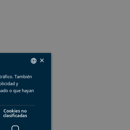
×
 tráfico. También
SPANISH
licidad y
BASQUE
onado o que hayan
ENGLISH
FRENCH
Cookies no
clasificadas