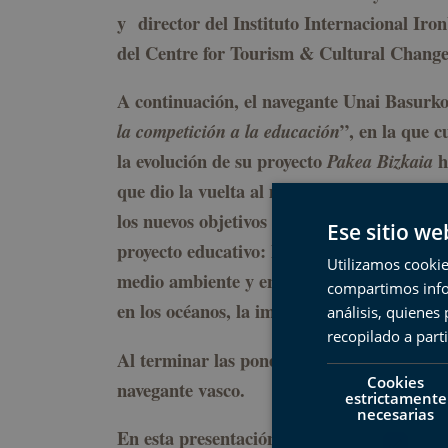
y director del Instituto Internacional Iro
del Centre for Tourism & Cultural Chang
A continuación, el navegante Unai Basurko,
”, en la que 
la competición a la educación
la evolución de su proyecto
h
Pakea Bizkaia
que dio la vuelta al mundo en solitario a b
los nuevos objetivos y el trabajo que realiz
Ese sitio we
proyecto educativo: los viajes y el conocimi
Utilizamos cookie
medio ambiente y en particular la necesid
compartimos infor
en los océanos, la importancia del trabajo 
análisis, quiene
recopilado a parti
Al terminar las ponencias los asistentes pod
Cookies
navegante vasco.
estrictamente
necesarias
En esta presentación se espera la asistenc