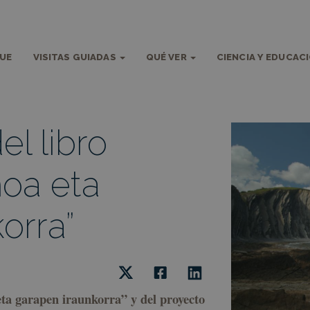
QUE
VISITAS GUIADAS
QUÉ VER
CIENCIA Y EDUCAC
el libro
moa eta
orra”
eta garapen iraunkorra” y del proyecto