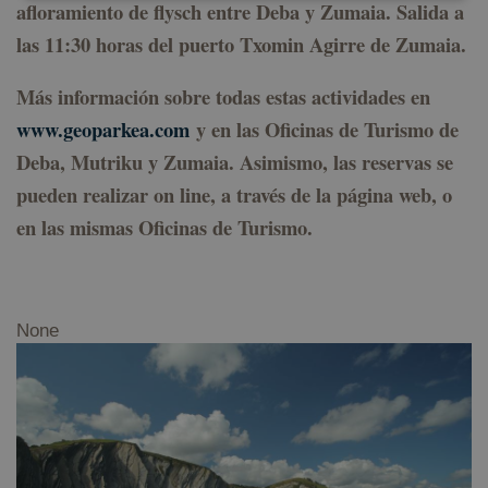
afloramiento de flysch entre Deba y Zumaia. Salida a
las 11:30 horas del puerto Txomin Agirre de Zumaia.
Cookies estrictamente necesarias
Cookies de rendimiento
Más información sobre todas estas actividades en
Cookies de preferencias
www.geoparkea.com
y en las Oficinas de Turismo de
Cookies de funcionalidad
Deba, Mutriku y Zumaia. Asimismo, las reservas se
Cookies no clasificadas
pueden realizar on line, a través de la página web, o
Las cookies estrictamente necesarias permiten la
funcionalidad principal del sitio web, como el inicio
en las mismas Oficinas de Turismo.
de sesión de usuario y la gestión de cuentas. El sitio
web no se puede utilizar correctamente sin las
cookies estrictamente necesarias.
Proveedor /
Nombre
Vencimiento
D
Dominio
None
CookieScriptConsent
1 año
El
CookieScript
C
geoparkea.eus
S
ut
c
re
pr
c
d