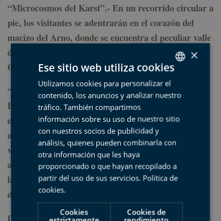
“Microcosmos del Karst”.-
En un recorrido circular a
pie, los visitantes se adentrarán en el corazón del
macizo del Arno, donde se encuentra el peculiar valle
de Olatz, de origen kárstico. Salida a las 10:00, de
×
Olatz.
Ese sitio web utiliza cookies
Utilizamos cookies para personalizar el
SPANISH
“Pequeños Pastores”.- EXPERIENCIA EUSKADI.
contenido, los anuncios y analizar nuestro
BASQUE
Esta experiencia permitirá a los visitantes,
tráfico. También compartimos
ENGLISH
información sobre su uso de nuestro sitio
especialmente a los más pequeños de la casa,
con nuestros socios de publicidad y
FRENCH
adentrarse en las tareas tradicionales del caserío
análisis, quienes pueden combinarla con
vasco y disfrutar en familia de entretenidas
otra información que les haya
actividades que rememoran algunos de los oficios de
proporcionado o que hayan recopilado a
partir del uso de sus servicios.
Política de
la vida rural de antaño. Salida alas 10:30 de la Plaza
cookies
.
de San Nicolás de Lastur (Deba).
Cookies
Cookies de
Día 30, lunes
estrictamente
rendimiento