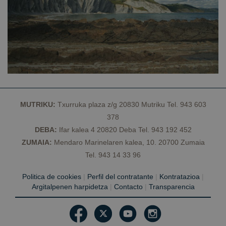
lo
Es
q
d
C
S
f
c
VISITOR_PRIVACY_METADATA
5 meses 4
Es
YouTube
semanas
ut
.youtube.com
Política de Privacidad de Google
a
c
de
l
MUTRIKU:
Txurruka plaza z/g 20830 Mutriku Tel. 943 603
p
su
378
co
Re
DEBA:
Ifar kalea 4 20820 Deba Tel. 943 192 452
so
ZUMAIA:
Mendaro Marinelaren kalea, 10. 20700 Zumaia
c
de
Tel. 943 14 33 96
re
di
po
Politica de cookies
|
Perfil del contratante
|
Kontratazioa
|
c
de
Argitalpenen harpidetza
|
Contacto
|
Transparencia
a
q
pr
s
e