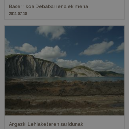
Baserrikoa Debabarrena ekimena
2011-07-18
Argazki Lehiaketaren saridunak