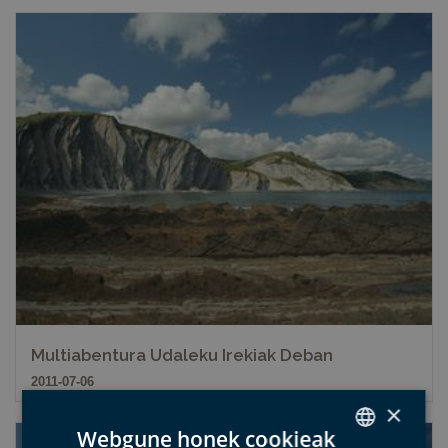
Multiabentura Udaleku Irekiak Deban
2011-07-06
×
Webgune honek cookieak