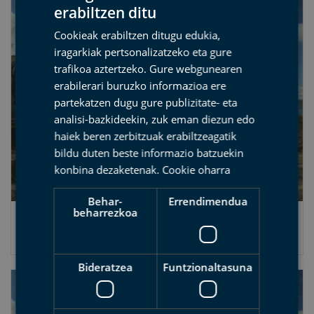
erabiltzen ditu
SPANISH
Cookieak erabiltzen ditugu edukia,
BASQUE
iragarkiak pertsonalizatzeko eta gure
ENGLISH
trafikoa aztertzeko. Gure webgunearen
erabilerari buruzko informazioa ere
FRENCH
partekatzen dugu gure publizitate- eta
analisi-bazkideekin, zuk eman diezun edo
haiek beren zerbitzuak erabiltzeagatik
bildu duten beste informazio batzuekin
konbina dezaketenak.
Cookie oharra
Behar-
Errendimendua
beharrezkoa
Geoparkearen Asteko aurkezpen ekitaldia
2011-06-27
Bideratzea
Funtzionaltasuna