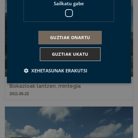
Sailkatu gabe
GUZTIAK ONARTU
GUZTIAK UKATU
XEHETASUNAK ERAKUTSI
Bokazioak lantzen, mintegia
2011-06-22
Behar-beharrezkoa
Errendimendua
Bideratzea
Funtzionaltasuna
Sailkatu gabe
Behar-beharrezkoak diren cookiek webgunearen
oinarrizko funtzionalitateak ahalbidetzen dituzte,
esate baterako erabiltzaileen saioa hastea eta