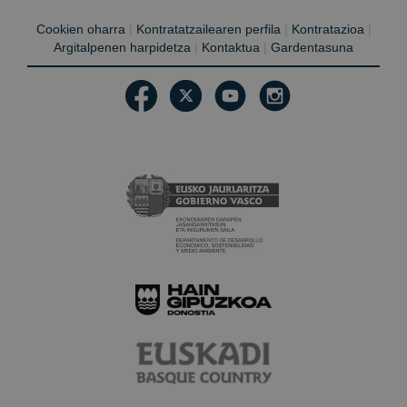
Cookien oharra
|
Kontratatzailearen perfila
|
Kontratazioa
|
Argitalpenen harpidetza
|
Kontaktua
|
Gardentasuna