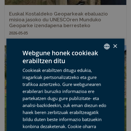
Euskal Kostaldeko Geoparkeak ebaluazio
misioa jasoko du UNESCOren Munduko
Geoparke izendapena berresteko
2026-05-05
×
Webgune honek cookieak
erabiltzen ditu
SPANISH
Cookieak erabiltzen ditugu edukia,
BASQUE
iragarkiak pertsonalizatzeko eta gure
ENGLISH
trafikoa aztertzeko. Gure webgunearen
erabilerari buruzko informazioa ere
FRENCH
partekatzen dugu gure publizitate- eta
analisi-bazkideekin, zuk eman diezun edo
haiek beren zerbitzuak erabiltzeagatik
bildu duten beste informazio batzuekin
konbina dezaketenak.
Cookie oharra