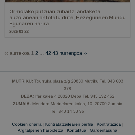
saioaren
egoerari
eusteko.
Ormolako putzuan zuhaitz landaketa
auzolanean antolatu dute, Hezeguneen Mundu
Egunaren harira
2026-01-22
‹‹ aurrekoa
1
2
...
42
43
hurrengoa ››
MUTRIKU:
Txurruka plaza z/g 20830 Mutriku Tel. 943 603
378
DEBA:
Ifar kalea 4 20820 Deba Tel. 943 192 452
ZUMAIA:
Mendaro Marinelaren kalea, 10. 20700 Zumaia
Tel. 943 14 33 96
Cookien oharra
|
Kontratatzailearen perfila
|
Kontratazioa
|
Argitalpenen harpidetza
|
Kontaktua
|
Gardentasuna