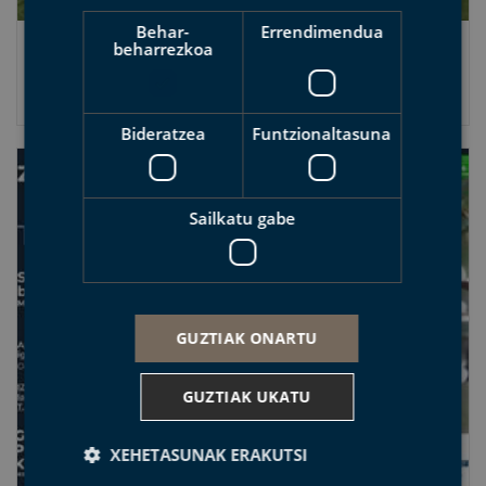
Behar-
Errendimendua
beharrezkoa
Euskarazko lehen pop-up liburua sustatu du
Euskal Kostaldeko Geoparkeak
2026-04-21
Bideratzea
Funtzionaltasuna
Sailkatu gabe
GUZTIAK ONARTU
GUZTIAK UKATU
XEHETASUNAK ERAKUTSI