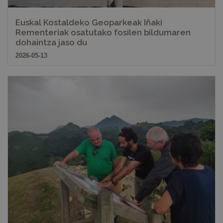
Euskal Kostaldeko Geoparkeak Iñaki
Rementeriak osatutako fosilen bildumaren
dohaintza jaso du
2026-05-13