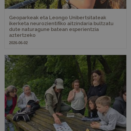
Geoparkeak eta Leongo Unibertsitateak
ikerketa neurozientifiko aitzindaria bultzatu
dute naturagune batean esperientzia
aztertzeko
2026-06-02