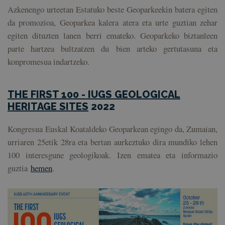
Azkenengo urteetan Estatuko beste Geoparkeekin batera egiten
da promozioa, Geoparkea kalera atera eta urte guztian zehar
egiten dituzten lanen berri emateko. Geoparkeko biztanleen
parte hartzea bultzatzen du bien arteko gertutasuna eta
konpromesua indartzeko.
THE FIRST 100 - IUGS GEOLOGICAL
HERITAGE SITES
2022
Kongresua Euskal Koataldeko Geoparkean egingo da, Zumaian,
urriaren 25etik 28ra eta bertan aurkeztuko dira mundiko lehen
100 interesgune geologikoak. Izen ematea eta informazio
guztia
hemen
.