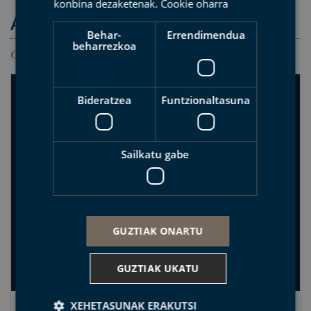
konbina dezaketenak.
Cookie oharra
AKTUALITATEA
Behar-
Errendimendua
beharrezkoa
Geoparkeari buruzko azken albisteak
Bideratzea
Funtzionaltasuna
Sailkatu gabe
GUZTIAK ONARTU
GUZTIAK UKATU
XEHETASUNAK ERAKUTSI