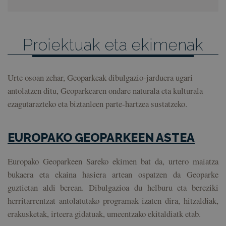
Proiektuak eta ekimenak
Urte osoan zehar, Geoparkeak dibulgazio-jarduera ugari
antolatzen ditu, Geoparkearen ondare naturala eta kulturala
ezagutarazteko eta biztanleen parte-hartzea sustatzeko.
EUROPAKO GEOPARKEEN ASTEA
Europako Geoparkeen Sareko ekimen bat da, urtero maiatza
bukaera eta ekaina hasiera artean ospatzen da Geoparke
guztietan aldi berean. Dibulgazioa du helburu eta bereziki
herritarrentzat antolatutako programak izaten dira, hitzaldiak,
erakusketak, irteera gidatuak, umeentzako ekitaldiatk etab.