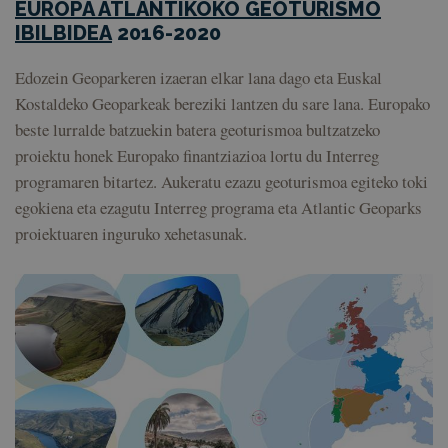
EUROPA ATLANTIKOKO GEOTURISMO
IBILBIDEA
2016-2020
Edozein Geoparkeren izaeran elkar lana dago eta Euskal
Kostaldeko Geoparkeak bereziki lantzen du sare lana. Europako
beste lurralde batzuekin batera geoturismoa bultzatzeko
proiektu honek Europako finantziazioa lortu du Interreg
programaren bitartez. Aukeratu ezazu geoturismoa egiteko toki
egokiena eta ezagutu Interreg programa eta Atlantic Geoparks
proiektuaren inguruko xehetasunak.