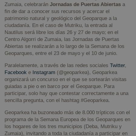
Zumaia, celebrarán
Jornadas de Puertas Abiertas
a
pr
c
fin de dar a conocer sus recursos y acercar el
d
lo
patrimonio natural y geológico del Geoparque a la
Es
ciudadanía. En el caso de Mutriku, la entrada al
q
d
Nautilus será libre los días 26 y 27 de mayo; en el
C
S
Centro Algorri de Zumaia, las Jornadas de Puertas
f
Abiertas se realizarán a lo largo de la Semana de los
c
Geoparques, entre el 23 de mayo y el 10 de junio.
VISITOR_PRIVACY_METADATA
5 meses 4
Es
YouTube
semanas
ut
.youtube.com
Política de Privacidad de Google
a
Paralelamente, a través de las redes sociales
Twitter
,
c
Facebook
e
Instagram
(@geoparkea), Geoparkea
de
l
organizará un concurso en el que se sortearán visitas
p
su
guiadas a pie o en barco por el Geoparque. Para
co
participar, solo hay que contestar correctamente a una
Re
so
sencilla pregunta, con el hashtag #Geoparkea.
c
de
re
Geoparkea ha buzoneado más de 8.000 trípticos con el
di
programa de la Semana Europea de los Geoparques en
po
c
los hogares de los tres municipios (Deba, Mutriku y
de
a
Zumaia), invitando a toda la ciudadanía a participar en