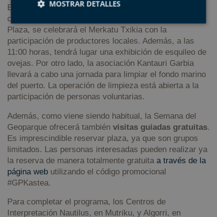
MOSTRAR DETALLES
El 9 de junio, sábado, la Semana del Geoparque
centrará sus actos en Mutriku. Por un lado, en Beheko
Plaza, se celebrará el Merkatu Txikia con la
participación de productores locales. Además, a las
Cookies estrictamente necesarias
11:00 horas, tendrá lugar una exhibición de esquileo de
Cookies de rendimiento
ovejas. Por otro lado, la asociación Kantauri Garbia
Cookies de preferencias
llevará a cabo una jornada para limpiar el fondo marino
Cookies de funcionalidad
del puerto. La operación de limpieza está abierta a la
participación de personas voluntarias.
Cookies no clasificadas
Además, como viene siendo habitual, la Semana del
Las cookies estrictamente necesarias permiten la
funcionalidad principal del sitio web, como el inicio
Geoparque ofrecerá también
visitas guiadas gratuitas
.
de sesión de usuario y la gestión de cuentas. El sitio
Es imprescindible reservar plaza, ya que son grupos
web no se puede utilizar correctamente sin las
cookies estrictamente necesarias.
limitados. Las personas interesadas pueden realizar ya
la reserva de manera totalmente gratuita
a través de la
Proveedor /
Nombre
Vencimiento
D
Dominio
página web
utilizando el código promocional
#GPKastea.
CookieScriptConsent
1 año
El
CookieScript
C
geoparkea.eus
S
Para completar el programa, los Centros de
ut
c
Interpretación Nautilus, en Mutriku, y Algorri, en
re