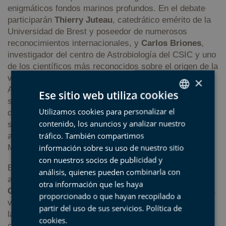
enigmáticos fondos marinos profundos. En el debate
participarán
Thierry Juteau
, catedrático emérito de la
Universidad de Brest y poseedor de numerosos
reconocimientos internacionales, y
Carlos Briones
,
investigador del centro de Astrobiología del CSIC y uno
de los científicos más reconocidos sobre el origen de la
vida en la Tierra. El director científico de Geoparkea,
×
Asier Hilario, hará las veces de moderador. Sin duda,
Ese sitio web utiliza cookies
será una ocasión única para ver y escuchar a dos
Utilizamos cookies para personalizar el
SPANISH
destacados expertos de gran renombre debatiendo
contenido, los anuncios y analizar nuestro
sobre ciencia, vida y mares profundos. El evento,
BASQUE
tráfico. También compartimos
abierto a todo el público, tendrá lugar en el Cine Aita
ENGLISH
información sobre su uso de nuestro sitio
Mari de Zumaia, a partir de las 19:00 horas.
con nuestros socios de publicidad y
FRENCH
El 31 de mayo, jueves, el Camping Itxaspe de Itziar
análisis, quienes pueden combinarla con
acogerá el acto de presentación de la iniciativa
otra información que les haya
GeoparkeZaleak
, que engloba hasta el momento a una
proporcionado o que hayan recopilado a
veintena de entidades colaboradoras del Geoparque de
partir del uso de sus servicios.
Política de
la Costa Vasca. El acto será a las 11:00 horas y
cookies
.
contará con la presencia de la directora de Turismo de