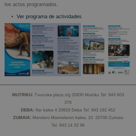
q
los actos programados.
pr
s
e
Ver programa de actividades
se
csrftoken
geoparkea.eus
11 meses 4
Es
semanas
as
p
d
D
P
d
a
p
si
ti
d
s
f
w
MUTRIKU:
Txurruka plaza z/g 20830 Mutriku Tel. 943 603
378
DEBA:
Ifar kalea 4 20820 Deba Tel. 943 192 452
Proveedor /
Nombre
Vencimiento
Descripción
ZUMAIA:
Mendaro Marinelaren kalea, 10. 20700 Zumaia
Dominio
Proveedor /
Nombre
Vencimiento
Descripción
Dominio
Proveedor /
Tel. 943 14 33 96
Nombre
Vencimiento
Descripción
__Secure-
.youtube.com
5 meses 4
Dominio
Proveedor /
Nombre
Vencimiento
Descripció
YNID
semanas
sessionid
geoparkea.eus
2 semanas
Este es un
Dominio