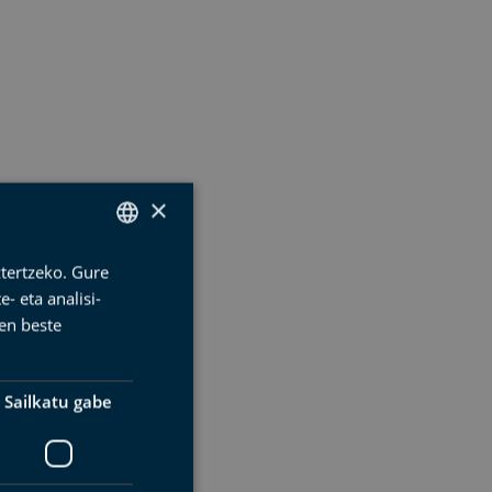
×
ztertzeko. Gure
SPANISH
- eta analisi-
BASQUE
en beste
ENGLISH
FRENCH
Sailkatu gabe