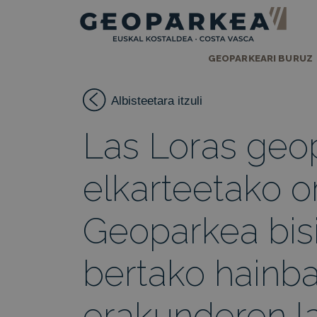
GEOPARKEARI BURUZ
Albisteetara itzuli
Las Loras geo
elkarteetako o
Geoparkea bisi
bertako hainba
erakunderen l