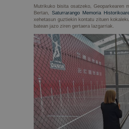
Mutrikuko bisita osatzeko, Geoparkearen 
Bertan,
Saturrarango Memoria Historikoar
xehetasun guztiekin kontatu zituen kokaleku
batean jazo ziren gertaera lazgarriak.