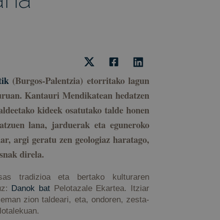
tik
(Burgos-Palentzia) etorritako lagun
eburuan. Kantauri Mendikatean hedatzen
taldeetako kideek osatutako talde honen
tzuen lana, jarduerak eta eguneroko
r, argi geratu zen geologiaz haratago,
snak direla.
as tradizioa eta bertako kulturaren
uz:
Danok bat
Pelotazale Ekartea. Itziar
 eman zion taldeari, eta, ondoren, zesta-
lotalekuan.