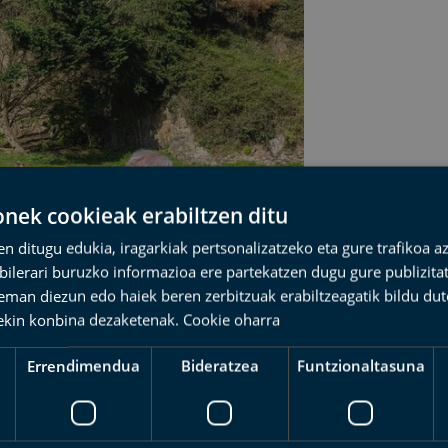
ek cookieak erabiltzen ditu
en ditugu edukia, iragarkiak pertsonalizatzeko eta gure trafikoa a
lerari buruzko informazioa ere partekatzen dugu gure publizitate
eman diezun edo haiek beren zerbitzuak erabiltzeagatik bildu dut
ekin konbina dezaketenak.
Cookie oharra
Errendimendua
Bideratzea
Funtzionaltasuna