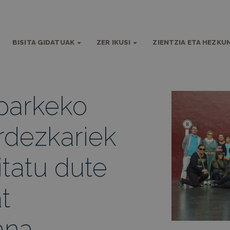
BISITA GIDATUAK
ZER IKUSI
ZIENTZIA ETA HEZKU
parkeko
rdezkariek
tatu dute
t
ana