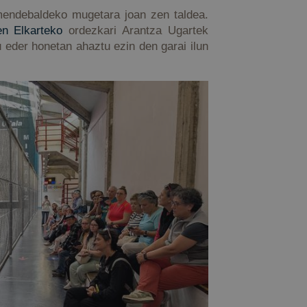
mendebaldeko mugetara joan zen taldea.
en Elkarteko
ordezkari Arantza Ugartek
 eder honetan ahaztu ezin den garai ilun