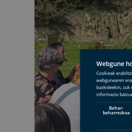
Webgune hon
Cookieak erabiltz
webgunearen erabi
bazkideekin, zuk 
informazio batzu
Behar-
beharrezkoa