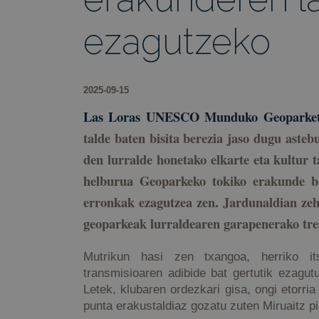
ezagutzeko
2025-09-15
Las Loras UNESCO Munduko Geoparke
talde baten bisita berezia jaso dugu ast
den lurralde honetako elkarte eta kultur 
helburua Geoparkeko tokiko erakunde ba
erronkak ezagutzea zen. Jardunaldian zeha
geoparkeak lurraldearen garapenerako tre
Mutrikun hasi zen txangoa, herriko its
transmisioaren adibide bat gertutik ezagut
Letek, klubaren ordezkari gisa, ongi etorria
punta erakustaldiaz gozatu zuten Miruaitz pi