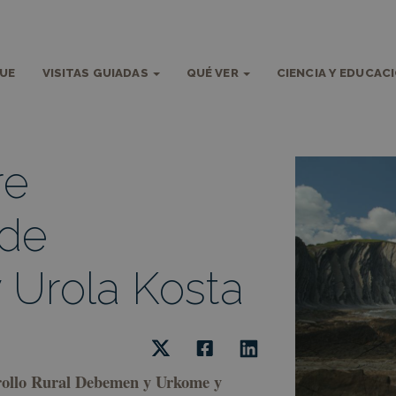
QUE
VISITAS GUIADAS
QUÉ VER
CIENCIA Y EDUCAC
re
 de
 Urola Kosta
rrollo Rural Debemen y Urkome y