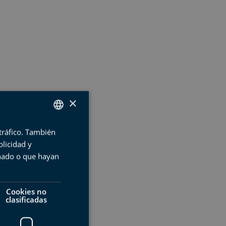
×
 tráfico. También
SPANISH
licidad y
BASQUE
onado o que hayan
ENGLISH
FRENCH
Cookies no
clasificadas