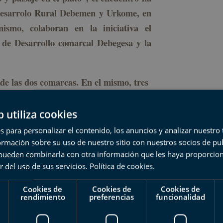
 Desarrolo Rural Debemen y Urkome, en
smo, colaboran en la iniciativa el
 de Desarrollo comarcal Debegesa y la
 de las dos comarcas. En el mismo, tres
án tres platos diferentes elaborados
s fogones:
b utiliza cookies
s para personalizar el contenido, los anuncios y analizar nuestro
ba: Crema de guisantes y cebollines
mación sobre su uso de nuestro sitio con nuestros socios de pub
s pueden combinarla con otra información que les haya proporci
, Getaria: Ensalada de verdel.
r del uso de sus servicios.
Política de cookies
.
, Itziar-Deba: Sukalki, con carne
Cookies de
Cookies de
Cookies de
rendimiento
preferencias
funcionalidad
 Getaria producido en las comarcas.