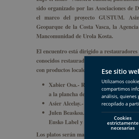
sido organizado por las Asociaciones de
el marco del proyecto GUSTUM. Asimi
Geoparque de la Costa Vasca, la Agencia
Mancomunidad de Urola Kosta.
El encuentro está dirigido a restauradores
conocidos restauradores de la zona cocinar
con productos locales. Trabajarán entre lo
Ese sitio we
Utilizamos cookie
Xabier Osa.- Restaurante URGAIN, De
compartimos infor
a la plancha de producción ecológica.
análisis, quiene
Asier Alcelay.- Restaurante KETARRI
recopilado a parti
Julen Beaskoa.- Restaurante KANALA
Cookies
Eusko Label y verduras.
estrictamente
necesarias
Los platos serán maridados con txakoli de