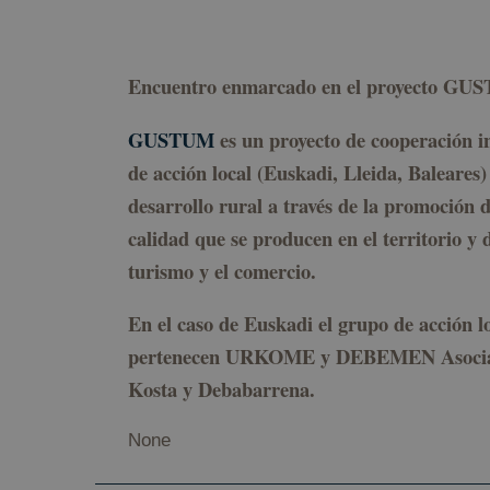
csrftoken
Encuentro enmarcado en el proyecto G
GUSTUM
es un proyecto de cooperación i
de acción local (Euskadi, Lleida, Baleares)
Nombre
Provee
Nombre
Nombre
__Secure-YNID
desarrollo rural a través de la promoción 
Domin
Nombre
calidad que se producen en el territorio y d
_ga
sessionid
geopar
YSC
turismo y el comercio.
kookia
geopar
VISITOR_INFO1_LIV
En el caso de Euskadi el grupo de acción l
messages
geopar
pertenecen URKOME y DEBEMEN Asociacio
_ga_Y4BJK5GX3B
__Secure-
Kosta y Debabarrena.
ROLLOUT_TOKEN
None