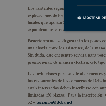
Los asistentes seguirán paso a paso la elabo
explicaciones de los chefs. Además, se cont
MOSTRAR DE
locales que aportarán sus productos para l
expondrán las características de cada uno 
Posteriormente, se degustarán los platos c
Cookies estrictam
una charla entre los asistentes, de la mano
Sin duda, este encuentro servirá para poten
Las cookies estrictam
gestión de cuentas. E
promocionar, de manera efectiva, este tipo 
Nombre
Las invitaciones para asistir al encuentro 
CookieScriptConse
los restaurantes de las comarcas de Debab
estén interesados deben inscribirse con ant
limitadas (50 plazas). Para la inscripción:
VISITOR_PRIVACY_
52 –
turismoa@deba.net
.