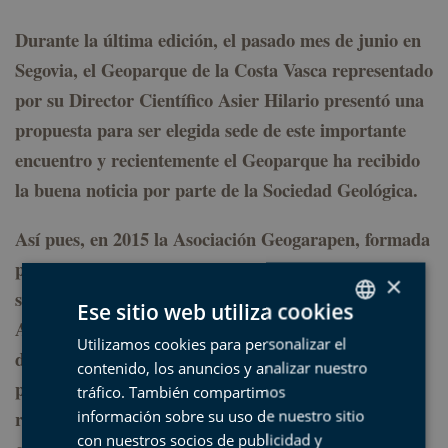
Durante la última edición, el pasado mes de junio en
Segovia, el Geoparque de la Costa Vasca representado
por su Director Científico Asier Hilario presentó una
propuesta para ser elegida sede de este importante
encuentro y recientemente el Geoparque ha recibido
la buena noticia por parte de la Sociedad Geológica.
Así pues, en 2015 la Asociación Geogarapen, formada
por los Ayuntamientos de Deba, Mutriku y Zumaia,
×
será la encargada de organizar dicho encuentro. La
Ese sitio web utiliza cookies
Alhóndiga de Zumaia será el lugar donde se
Utilizamos cookies para personalizar el
SPANISH
desarrollará el congreso, no obstante, los
contenido, los anuncios y analizar nuestro
BASQUE
participantes tendrán la oportunidad de visitar el
tráfico. También compartimos
ENGLISH
resto del Geoparque con objeto de conocer la labor
información sobre su uso de nuestro sitio
con nuestros socios de publicidad y
FRENCH