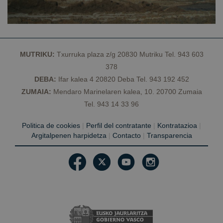
Proveedor /
Nombre
Vencimiento
D
Dominio
CookieScriptConsent
1 año
El
CookieScript
C
geoparkea.eus
S
ut
c
MUTRIKU:
Txurruka plaza z/g 20830 Mutriku Tel. 943 603
re
378
pr
c
DEBA:
Ifar kalea 4 20820 Deba Tel. 943 192 452
d
lo
ZUMAIA:
Mendaro Marinelaren kalea, 10. 20700 Zumaia
Es
q
Tel. 943 14 33 96
d
C
S
Politica de cookies
|
Perfil del contratante
|
Kontratazioa
|
f
Argitalpenen harpidetza
|
Contacto
|
Transparencia
c
VISITOR_PRIVACY_METADATA
5 meses 4
Es
YouTube
semanas
ut
.youtube.com
Política de Privacidad de Google
a
c
de
l
p
su
co
Re
so