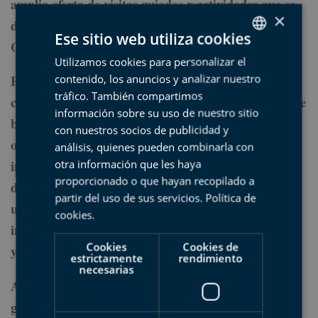
amplia oferta de visitas guiadas y actividades que se
×
desarrollan en los tres municipios que componen el
Ese sitio web utiliza cookies
Geoparque, Deba, Mutriku y Zumaia.
Utilizamos cookies para personalizar el
SPANISH
contenido, los anuncios y analizar nuestro
Entre las novedades, el Geoparque promocionará las
BASQUE
tráfico. También compartimos
cestas de productos locales presentadas recientemente
ENGLISH
información sobre su uso de nuestro sitio
bajo la denominación GeoGourmet y presentará la
con nuestros socios de publicidad y
FRENCH
oferta de audioguías en francés e inglés que se
análisis, quienes pueden combinarla con
otra información que les haya
incorporarán próximamente en la visita con mayor
proporcionado o que hayan recopilado a
demanda de visitantes, el “Paseo guiado en barco”,
partir del uso de sus servicios.
Política de
una excursión marítima que permite descubrir el
cookies
.
importantísimo afloramiento del flysch entre Zumaia
Cookies
Cookies de
y Deba.
estrictamente
rendimiento
necesarias
Asimismo, el Geoparque realizará sorteos de visitas
guiadas entre aquellas personas que visiten su stand.