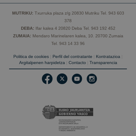
Cookies de preferencias
Cookies de funcionalidad
MUTRIKU:
Txurruka plaza z/g 20830 Mutriku Tel. 943 603
Cookies no clasificadas
378
DEBA:
Ifar kalea 4 20820 Deba Tel. 943 192 452
Las cookies estrictamente necesarias permiten la
ZUMAIA:
Mendaro Marinelaren kalea, 10. 20700 Zumaia
funcionalidad principal del sitio web, como el inicio
de sesión de usuario y la gestión de cuentas. El sitio
Tel. 943 14 33 96
web no se puede utilizar correctamente sin las
cookies estrictamente necesarias.
Politica de cookies
|
Perfil del contratante
|
Kontratazioa
|
Proveedor /
Nombre
Vencimiento
D
Argitalpenen harpidetza
|
Contacto
|
Transparencia
Dominio
CookieScriptConsent
1 año
El
CookieScript
C
geoparkea.eus
S
ut
c
re
pr
c
d
lo
Es
q
d
C
S