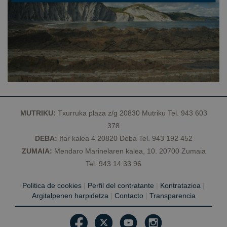
Cookies estrictamente necesarias
Cookies de rendimiento
Cookies de preferencias
Cookies de funcionalidad
Cookies no clasificadas
Las cookies estrictamente necesarias permiten la
funcionalidad principal del sitio web, como el inicio
MUTRIKU:
Txurruka plaza z/g 20830 Mutriku Tel. 943 603
de sesión de usuario y la gestión de cuentas. El sitio
web no se puede utilizar correctamente sin las
378
cookies estrictamente necesarias.
DEBA:
Ifar kalea 4 20820 Deba Tel. 943 192 452
Proveedor /
Nombre
Vencimiento
D
ZUMAIA:
Mendaro Marinelaren kalea, 10. 20700 Zumaia
Dominio
Tel. 943 14 33 96
CookieScriptConsent
1 año
El
CookieScript
C
geoparkea.eus
S
Politica de cookies
|
Perfil del contratante
|
Kontratazioa
|
ut
Argitalpenen harpidetza
|
Contacto
|
Transparencia
c
re
pr
c
d