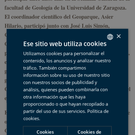
facultad de Geología de la Universidad de Zaragoza.
El coordinador científico del Geoparque, Asier
Hilario, participó junto con José Luis Simón,
Catedrático de Geodinámica y miembro del
×
Ese sitio web utiliza cookies
Geoparque de Maestrazgo, y Javier San Román,
presidente del Colegio Oficial de Geólogos de Aragón,
Utilizamos cookies para personalizar el
SPANISH
contenido, los anuncios y analizar nuestro
en una mesa redonda sobre la gestión del patrimonio
BASQUE
tráfico. También compartimos
geológico, la divulgación y las posibilidades de los
ENGLISH
información sobre su uso de nuestro sitio
geoparques y el geoturismo, sector en el que nuestro
con nuestros socios de publicidad y
FRENCH
Geoparque se ha convertido en una referencia de nivel
análisis, quienes pueden combinarla con
otra información que les haya
estatal.
proporcionado o que hayan recopilado a
partir del uso de sus servicios.
Política de
El tema despertó gran interés entre los asistentes, que
cookies
.
organizan ya una visita de fin de curso a nuestro
Geoparque.
Cookies
Cookies de