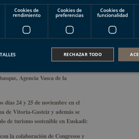
Cookies de
Cookies de
Cookies de
rendimiento
preferencias
funcionalidad
 específicas (con agentes regionales
ble desde diferentes ámbitos como
ciencias socio-económicas y humanas o
TALLES
RECHAZAR TODO
ACE
e Turismo, quien lidera el proyecto,
ro de Investigación Cooperativa en
basque, Agencia Vasca de la
ente necesarias
Cookies de rendimiento
Cookies de preferencias
Cookie
Cookies no clasificadas
os días 24 y 25 de noviembre en el
ente necesarias permiten la funcionalidad principal del sitio web, como el inicio de ses
a de Vitoria-Gasteiz y además se
l sitio web no se puede utilizar correctamente sin las cookies estrictamente necesarias.
plo de turismo sostenible en Euskadi:
Proveedor /
Vencimiento
Descripción
Dominio
nt
1 año
El servicio Cookie-Script.com utiliza est
CookieScript
(con la colaboración de Congresos y
recordar las preferencias de consentimi
geoparkea.eus