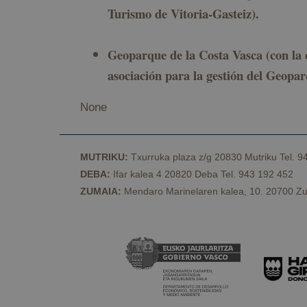
Turismo de Vitoria-Gasteiz).
VISITOR_PRIVACY_
Geoparque de la Costa Vasca (con 
asociación para la gestión del Geopar
csrftoken
None
MUTRIKU:
Txurruka plaza z/g 20830 Mutriku Tel. 9
Nombre
DEBA:
Ifar kalea 4 20820 Deba Tel. 943 192 452
Provee
Nombre
Nombre
ZUMAIA:
Mendaro Marinelaren kalea, 10. 20700 Zu
__Secure-YNID
Domin
Nombre
_ga
sessionid
geopar
YSC
kookia
geopar
VISITOR_INFO1_LIV
messages
geopar
_ga_Y4BJK5GX3B
__Secure-