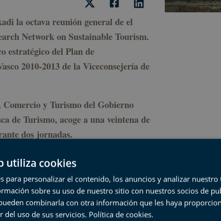
adi la octava reunión general de el
arch Network on Sustainable Tourism.
o estratégico del Plan de
asco 2010-2013 de la Viceconsejería de
, Comercio y Turismo del Gobierno
sca de Turismo, acoge a una veintena de
rante dos jornadas.
b utiliza cookies
r en el desarrollo sostenible del
y la colaboración entre representantes
s para personalizar el contenido, los anuncios y analizar nuestro
mación sobre su uso de nuestro sitio con nuestros socios de pub
estigación en turismo, especialmente en
s pueden combinarla con otra información que les haya proporci
 influir en la gobernanza y el
r del uso de sus servicios.
Política de cookies
.