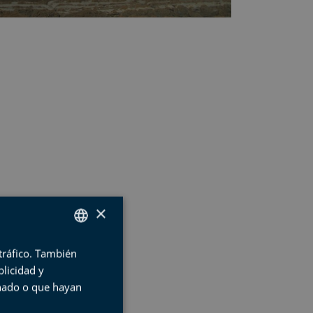
×
 tráfico. También
SPANISH
licidad y
BASQUE
onado o que hayan
ENGLISH