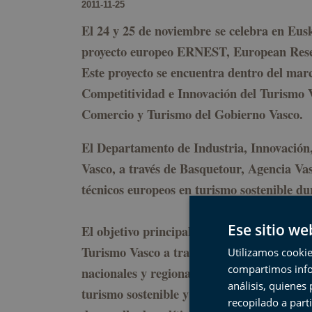
2011-11-25
El 24 y 25 de noviembre se celebra en Eusk
proyecto europeo ERNEST, European Rese
Este proyecto se encuentra dentro del marc
Competitividad e Innovación del Turismo V
Comercio y Turismo del Gobierno Vasco.
El Departamento de Industria, Innovación
Vasco, a través de Basquetour, Agencia Va
técnicos europeos en turismo sostenible du
Ese sitio we
El objetivo principal del proyecto es avanza
Turismo Vasco a través de la coordinación 
Utilizamos cookie
compartimos infor
nacionales y regionales, facilitando la inv
análisis, quiene
turismo sostenible y competitivo, que pueda
recopilado a parti