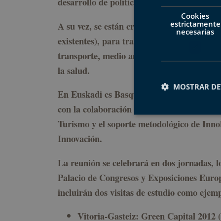
desarrollo de políticas a nivel europeo.
Cookies
estrictamente
A su vez, se están creando redes regionales
necesarias
existentes), para tratar el turismo sosteni
transporte, medio ambiente, agricultura, 
la salud.
MOSTRAR DE
En Euskadi es Basquetour, Agencia Vasca d
con la colaboración de CICtourGUNE, Cent
Turismo y el soporte metodológico de Inno
Cookies estrictam
Innovación.
La reunión se celebrará en dos jornadas, l
Las cookies estrictam
Palacio de Congresos y Exposiciones Europ
gestión de cuentas. E
incluirán dos visitas de estudio como ejem
Nombre
CookieScriptConse
Vitoria-Gasteiz: Green Capital 2012 