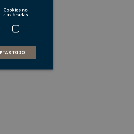
FRENCH
Cookies no
clasificadas
PTAR TODO
s de funcionalidad
ión de usuario y la
a cookie para
ento de cookies de