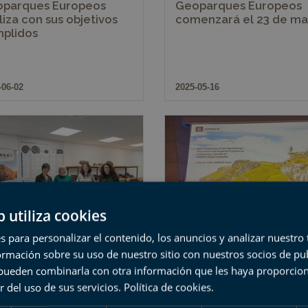
parques Europeos
Geoparques Europeos
aliza con sus objetivos
comenzará el 23 de m
plidos
-06-02
2025-05-16
b utiliza cookies
s para personalizar el contenido, los anuncios y analizar nuestro
mación sobre su uso de nuestro sitio con nuestros socios de pub
Geoparque de la Costa
Una delegación del
s pueden combinarla con otra información que les haya proporci
ca añade la nueva visita
Geoparque de la Costa
r del uso de sus servicios.
Política de cookies
.
sch en familia’ a su
Vasca participa estos d
grama anual
en París en varias