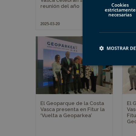
Cookies
reunión del año
estrictamente
necesarias
2025-03-20
2025
MOSTRAR DE
Cookies estrictam
Las cookies estrictam
gestión de cuentas. E
El Geoparque de la Costa
El 
Vasca presenta en Fitur la
Vas
Nombre
‘Vuelta a Geoparkea’
Fit
Geo
CookieScriptConse