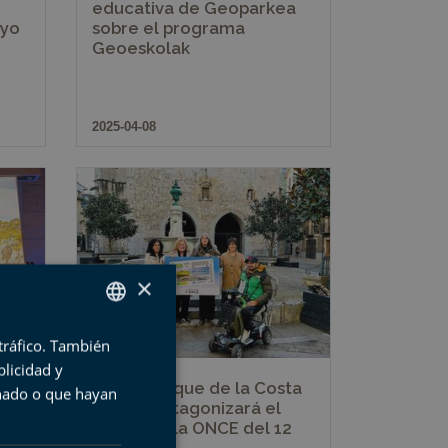
educativa de Geoparkea
ayo
sobre el programa
Geoeskolak
2025-04-08
×
 tráfico. También
SPANISH
licidad y
BASQUE
El Geoparque de la Costa
onado o que hayan
Vasca protagonizará el
ENGLISH
ías
cupón de la ONCE del 12
FRENCH
de marzo