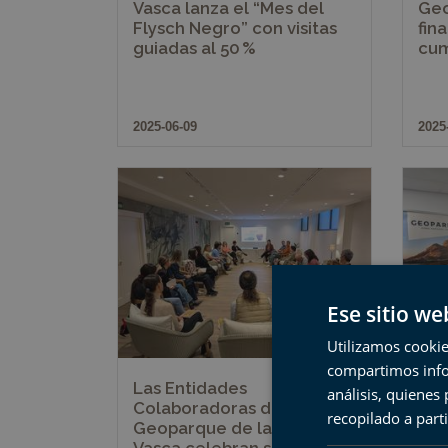
Vasca lanza el “Mes del
Geo
Flysch Negro” con visitas
fin
guiadas al 50 %
cum
2025-06-09
2025
Ese sitio we
Utilizamos cookie
compartimos infor
Las Entidades
El 
análisis, quiene
Colaboradoras del
Vas
recopilado a parti
Geoparque de la Costa
‘Fly
Vasca celebran su primera
pro