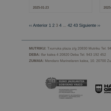
2025-01-23
2025
VISITOR_PRIVACY_
‹‹ Anterior
1
2
3
4
...
42
43
Siguiente ››
csrftoken
MUTRIKU:
Txurruka plaza z/g 20830 Mutriku Tel. 9
DEBA:
Ifar kalea 4 20820 Deba Tel. 943 192 452
Nombre
ZUMAIA:
Mendaro Marinelaren kalea, 10. 20700 Zu
Provee
Nombre
Nombre
__Secure-YNID
Domin
Nombre
_ga
sessionid
geopar
YSC
kookia
geopar
VISITOR_INFO1_LIV
messages
geopar
_ga_Y4BJK5GX3B
__Secure-
ROLLOUT_TOKEN