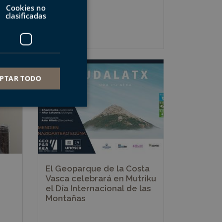
Cookies no
les
clasificadas
2025-03-03
PTAR TODO
s de funcionalidad
ión de usuario y la
El Geoparque de la Costa
Vasca celebrará en Mutriku
el Día Internacional de las
Montañas
a cookie para
ento de cookies de
r de cookies de