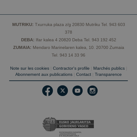
pref
sea
en f
sesi
csrftoken
geoparkea.eus
11 mois 4
Ce c
MUTRIKU:
Txurruka plaza z/g 20830 Mutriku Tel. 943 603
semaines
asso
378
plat
dév
DEBA:
Ifar kalea 4 20820 Deba Tel. 943 192 452
Web
pour
ZUMAIA:
Mendaro Marinelaren kalea, 10. 20700 Zumaia
est 
aide
Tel. 943 14 33 96
un s
un 
part
Note sur les cookies
|
Contractor's profile
|
Marchés publics
|
d'at
Abonnement aux publications
|
Contact
|
Transparence
logic
form
Web
Fournisseur /
Nom
Expiration
Description
Domaine
Fournisseur /
Nom
Expiration
Description
Domaine
Fournisseur /
Nom
Expiration
Description
__Secure-
.youtube.com
5 mois 4
Domaine
YNID
semaines
sessionid
geoparkea.eus
2
Il s'agit d'un
Fournisseur /
Nom
Expiration
Description
semaines
nom de cookie
_ga
1 an 1
Ce nom de
Google LLC
Domaine