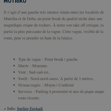
MUTRIKU
pref
con
de c
Il s’agit d’une gauche très intense située entre les localités de
los 
Es n
Mutriku et de Deba, un point break de qualité niché dans une
que 
de c
magnifique crique de rochers. À noter son take off critique, la
Coo
Scri
partie la plus puissante de la vague. Cette vague, visible de la
fun
corr
route, peut se prendre en haut de la falaise.
VISITOR_PRIVACY_METADATA
5 mois 4
Esta
YouTube
semaines
util
.youtube.com
Politique de confidentialité de
alma
con
Google
del 
Type
de vague : Point break / gauche.
las 
Marée :
Moyenne.
priv
su i
Vent :
Sud-sud-est.
con 
Regi
Swell
: Nord-nord-ouest. À partir de 3 mètres.
sobr
con
Niveau requis
: Moyen / Confirmé
del 
rela
Services :
Parking à proximité et aire de pique-nique
dive
polí
toute récente.
conf
de p
ase
+ Info:
Surfing Euskadi
que