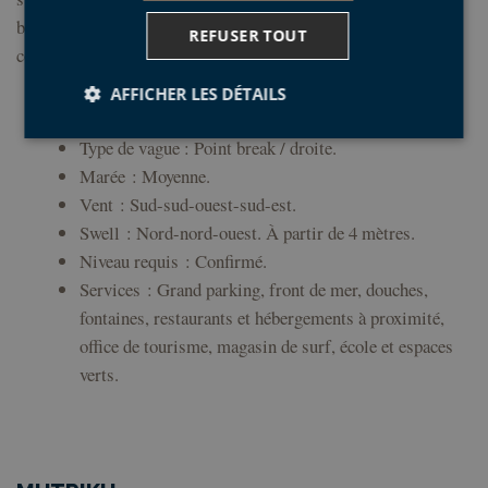
bonnes séances aux surfeurs si les fonds sont propices. Elle
REFUSER TOUT
comprend un club de surf local.
AFFICHER LES DÉTAILS
Type
de vague : Point break / droite.
Marée :
Moyenne.
Strictement nécessaires
Performance
Vent :
Sud-sud-ouest-sud-est.
Ciblage
Fonctionnalité
Non classifiés
Swell :
Nord-nord-ouest. À partir de 4 mètres.
Les cookies strictement nécessaires habilitent des
Niveau requis :
Confirmé.
fonctionnalités de base du site Web telles que la
Services :
Grand parking, front de mer, douches,
connexion des utilisateurs et la gestion des comptes.
Le site Web ne peut pas être utilisé correctement
fontaines, restaurants et hébergements à proximité,
sans les cookies strictement nécessaires.
office de tourisme, magasin de surf, école et espaces
Fournisseur /
Nom
Expiration
Desc
verts.
Domaine
CookieScriptConsent
1 an
El s
CookieScript
Coo
geoparkea.eus
Scri
util
cook
reco