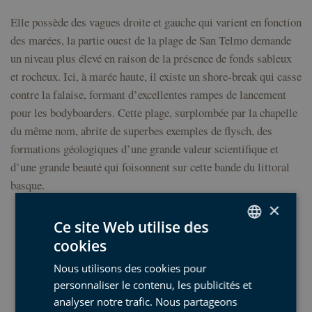
Elle possède des vagues droite et gauche qui varient en fonction
des marées, la partie ouest de la plage de San Telmo demande
un niveau plus élevé en raison de la présence de fonds sableux
et rocheux. Ici, à marée haute, il existe un shore-break qui casse
contre la falaise, formant d’excellentes rampes de lancement
pour les bodyboarders. Cette plage, surplombée par la chapelle
du même nom, abrite de superbes exemples de flysch, des
formations géologiques d’une grande valeur scientifique et
d’une grande beauté qui foisonnent sur cette bande du littoral
basque.
×
Ce site Web utilise des
cookies
Type de vague
: Beach break / Multipics.
SPANISH
Marée
: Toutes.
Nous utilisons des cookies pour
BASQUE
Vent :
Sud-sud-est.
personnaliser le contenu, les publicités et
ENGLISH
Swell :
Nord. À partir de 1 mètre.
analyser notre trafic. Nous partageons