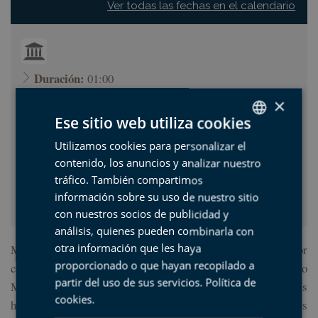
Ver todas las fechas en el calendario
Duración:
01:00
Número de visitantes limitado:
25
×
Ese sitio web utiliza cookies
Llevar:
Calzado cómodo
Precio:
5,00 €
Utilizamos cookies para personalizar el
SPANISH
(Menores de 12 años: 3,00 € )
contenido, los anuncios y analizar nuestro
BASQUE
Punto de salida:
tráfico. También compartimos
Oficina de turismo de Mutriku
ENGLISH
(Txurruka plaza, Mutriku)
información sobre su uso de nuestro sitio
con nuestros socios de publicidad y
FRENCH
análisis, quienes pueden combinarla con
Mutriku esconde uno de los cascos históricos mejor
otra información que les haya
proporcionado o que hayan recopilado a
conservados de nuestra costa. Declarado Conjunto
partir del uso de sus servicios.
Política de
Monumental, conserva casas y palacios de notable interés
cookies
.
histórico-artístico, que rememoran historias de importantes