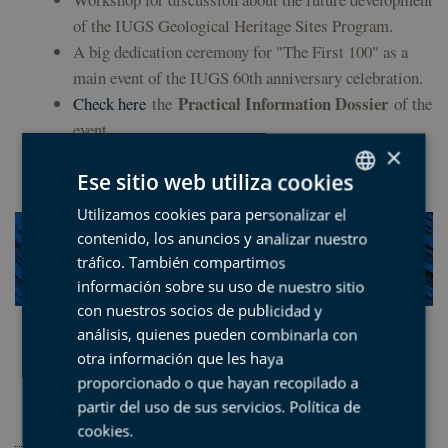
of the IUGS Geological Heritage Sites Program.
A big dedication ceremony for "The First 100" as a
main event of the IUGS 60th anniversary celebration.
Practical Information Dossier
Check here
the
of the
event.
×
DOWNLOAD THE PROGRAM
HERE
Ese sitio web utiliza cookies
Utilizamos cookies para personalizar el
SPANISH
contenido, los anuncios y analizar nuestro
BASQUE
tráfico. También compartimos
ENGLISH
información sobre su uso de nuestro sitio
con nuestros socios de publicidad y
FRENCH
análisis, quienes pueden combinarla con
Check
THE FIRST 100 LIST
otra información que les haya
ANNOUNCEM
ENT
and the online version
proporcionado o que hayan recopilado a
of
TH
E BOOK
at the new website of the IUGS
partir del uso de sus servicios.
Política de
International Commission on Geoheritage.
cookies
.