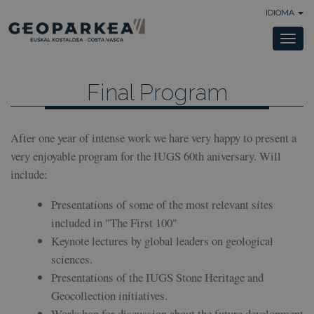
IDIOMA
Togg
navi
Final Program
After one year of intense work we hare very happy to present a
very enjoyable program for the IUGS 60th aniversary. Will
include:
Presentations of some of the most relevant sites
included in "The First 100"
Keynote lectures by global leaders on geological
sciences.
Presentations of the IUGS Stone Heritage and
Geocollection initiatives.
Workshop for discussion about the future development