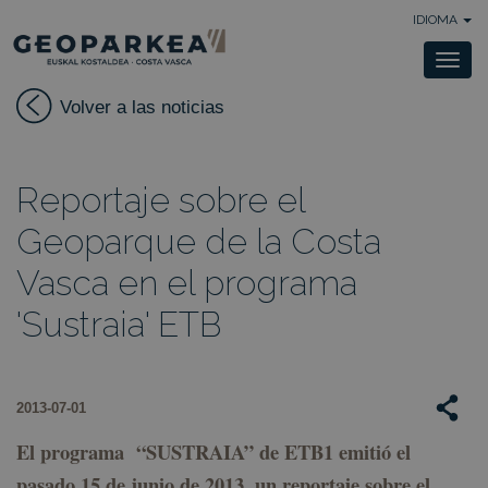
IDIOMA
Togg
navi
Volver a las noticias
Reportaje sobre el
Geoparque de la Costa
Vasca en el programa
'Sustraia' ETB
2013-07-01
El programa “SUSTRAIA” de ETB1 emitió el
pasado 15 de junio de 2013, un reportaje sobre el