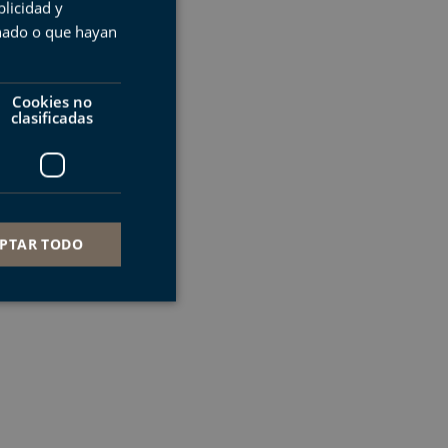
licidad y
BASQUE
onado o que hayan
ENGLISH
FRENCH
Cookies no
clasificadas
PTAR TODO
s de funcionalidad
ión de usuario y la