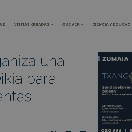
QUE
VISITAS GUIADAS
QUÉ VER
CIENCIA Y EDUCAC
aniza una
ikia para
antas