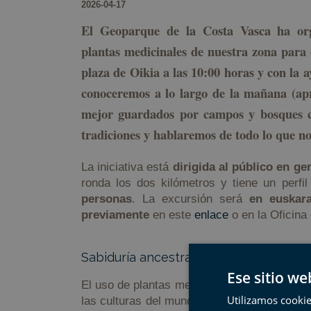
2026-04-17
El Geoparque de la Costa Vasca ha org
plantas medicinales de nuestra zona para 
plaza de Oikia a las 10:00 horas y con la
conoceremos a lo largo de la mañana (apr
mejor guardados por campos y bosques c
tradiciones y hablaremos de todo lo que no
La iniciativa está
dirigida al público en ge
ronda los dos kilómetros y tiene un perfil
personas
. La excursión será
en euskara
previamente
en este
enlace
o en la Oficina
Sabiduría ancestral
Ese sitio we
El uso de plantas medicinales tiene sus raí
Utilizamos cookie
las culturas del mundo, y esta costumbre ti