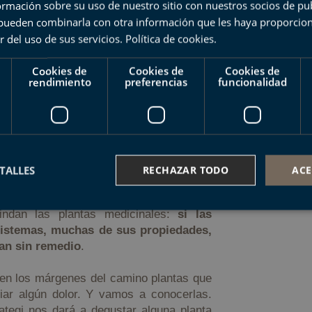
mación sobre su uso de nuestro sitio con nuestros socios de pub
nocemos alguna que otra planta con
s pueden combinarla con otra información que les haya proporci
r del uso de sus servicios.
Política de cookies
.
 como aceites esenciales, alcaloides,
igar síntomas o prevenir enfermedades.
Cookies de
Cookies de
Cookies de
rendimiento
preferencias
funcionalidad
ar los problemas que, por mal uso o
. Por ello, debido a sus interacciones
bles alergias,
es recomendable usarlas
a muchos, hoy hablamos de servicios
TALLES
RECHAZAR TODO
ACE
eficios que las personas obtenemos de
s ecosistémicos de los que se habla a
dan las plantas medicinales:
si las
sistemas, muchas de sus propiedades,
ente necesarias
Cookies de rendimiento
Cookies de preferencias
Cookie
ían sin remedio
.
Cookies no clasificadas
 en los márgenes del camino plantas que
ente necesarias permiten la funcionalidad principal del sitio web, como el inicio de ses
iar algún dolor. Y vamos a conocerlas.
l sitio web no se puede utilizar correctamente sin las cookies estrictamente necesarias.
tegi nos dará a degustar alguna planta