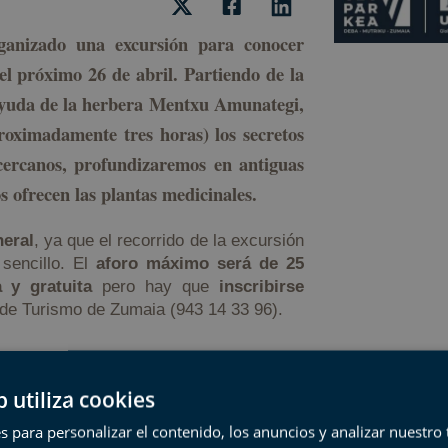
anizado una excursión para conocer
el próximo 26 de abril. Partiendo de la
 ayuda de la herbera Mentxu Amunategi,
oximadamente tres horas) los secretos
ercanos, profundizaremos en antiguas
s ofrecen las plantas medicinales.
neral
, ya que el recorrido de la excursión
 sencillo. El
aforo máximo será de 25
 y gratuita
pero hay que
inscribirse
 de Turismo de Zumaia (943 14 33 96).
b utiliza cookies
ces en las prácticas ancestrales de todas
s para personalizar el contenido, los anuncios y analizar nuestro
ene miles de años. También lo ha sido en