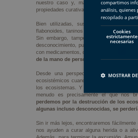
compartimos infor
nuestro caso y, más o menos, todos co
análisis, quiene
propiedades curativas básicas.
recopilado a parti
Bien utilizadas, sus compuestos activos
flabonoides, taninos o resinas pueden mit
Cookies
estrictamente
Sin embargo, tampoco sse pueden ignor
necesarias
desconocimiento, puede generar su consumo
con medicamentos, dosis incorrectas o posi
de la mano de personas muy expertas
.
Desde una perspectiva egocéntrica par
MOSTRAR DE
ecosistémicos cuando hablamos de los ben
los ecosistemas. Y uno de esos servicio
menudo es precisamente el que nos brin
perdemos por la destrucción de los eco
Cookies estrictam
algunas incluso desconocidas, se perder
Sin ir más lejos, encontraremos fácilmente
Las cookies estrictam
nos ayuden a curar alguna herida o a aliv
gestión de cuentas. E
Además, para terminar la excursión, Amuna