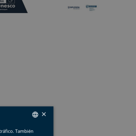
×
 tráfico. También
SPANISH