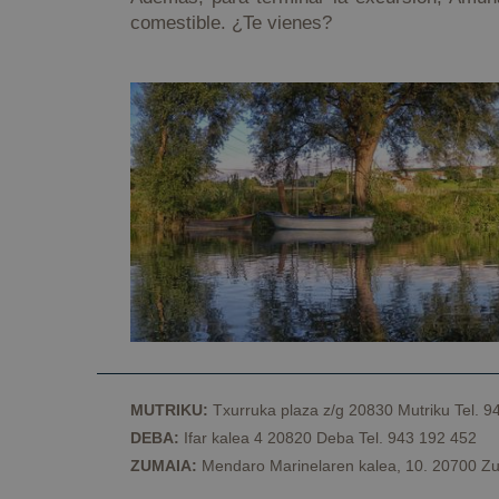
Nombre
comestible. ¿Te vienes?
CookieScriptConse
VISITOR_PRIVACY_
csrftoken
Nombre
Provee
Nombre
Nombre
__Secure-YNID
Domin
Nombre
MUTRIKU:
Txurruka plaza z/g 20830 Mutriku Tel. 9
_ga
sessionid
geopar
DEBA:
Ifar kalea 4 20820 Deba Tel. 943 192 452
YSC
ZUMAIA:
Mendaro Marinelaren kalea, 10. 20700 Zu
kookia
geopar
VISITOR_INFO1_LIV