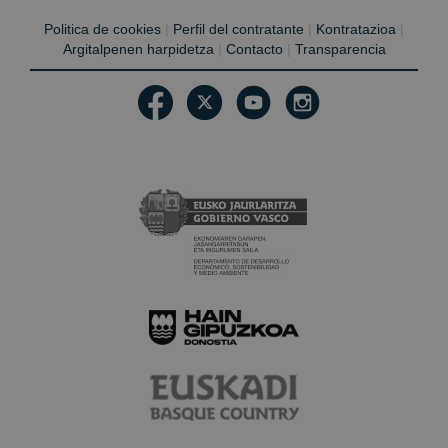
Politica de cookies
|
Perfil del contratante
|
Kontratazioa
|
Argitalpenen harpidetza
|
Contacto
|
Transparencia
Política de Privacidad de Google
VISITOR_PRIVACY_METADATA
5 meses 4
YouTube
semanas
.youtube.com