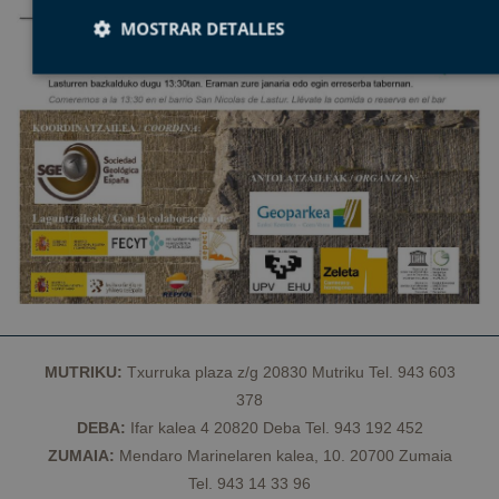
MOSTRAR DETALLES
Cookies estrictamente necesarias
Cookies de rendimient
Cookies de preferencias
Cookies de funcionalidad
Cookies no clasificadas
Las cookies estrictamente necesarias permiten la funcionalidad princ
del sitio web, como el inicio de sesión de usuario y la gestión de cue
El sitio web no se puede utilizar correctamente sin las cookies
estrictamente necesarias.
Proveedor /
Nombre
Vencimiento
Dominio
CookieScriptConsent
1 año
CookieScript
MUTRIKU:
Txurruka plaza z/g 20830 Mutriku Tel. 943 603
geoparkea.eus
378
DEBA:
Ifar kalea 4 20820 Deba Tel. 943 192 452
ZUMAIA:
Mendaro Marinelaren kalea, 10. 20700 Zumaia
Tel. 943 14 33 96