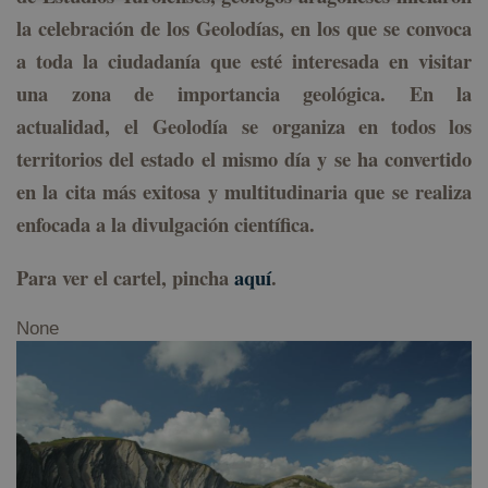
la celebración de los Geolodías, en los que se convoca
Cookies estrictamente necesarias
a toda la ciudadanía que esté interesada en visitar
Cookies de rendimiento
una zona de importancia geológica. En la
Cookies de preferencias
actualidad,
el
Geolodía s
e organiza en todos los
Cookies de funcionalidad
territorios del estado el mismo día y se ha convertido
Cookies no clasificadas
en la cita más exitosa y multitudinaria que se realiza
Las cookies estrictamente necesarias permiten la
enfocada a la divulgación científica.
funcionalidad principal del sitio web, como el inicio
de sesión de usuario y la gestión de cuentas. El sitio
web no se puede utilizar correctamente sin las
cookies estrictamente necesarias.
Para ver el cartel, pincha
aquí
.
Proveedor /
Nombre
Vencimiento
D
Dominio
None
CookieScriptConsent
1 año
El
CookieScript
C
geoparkea.eus
S
ut
c
re
pr
c
d