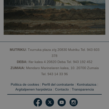
lo
Es
q
d
C
S
f
c
VISITOR_PRIVACY_METADATA
5 meses 4
Es
YouTube
semanas
ut
.youtube.com
Política de Privacidad de Google
a
c
de
l
MUTRIKU:
Txurruka plaza z/g 20830 Mutriku Tel. 943 603
p
su
378
co
DEBA:
Ifar kalea 4 20820 Deba Tel. 943 192 452
Re
so
ZUMAIA:
Mendaro Marinelaren kalea, 10. 20700 Zumaia
c
de
Tel. 943 14 33 96
re
di
po
Politica de cookies
|
Perfil del contratante
|
Kontratazioa
|
c
de
Argitalpenen harpidetza
|
Contacto
|
Transparencia
a
q
pr
s
e