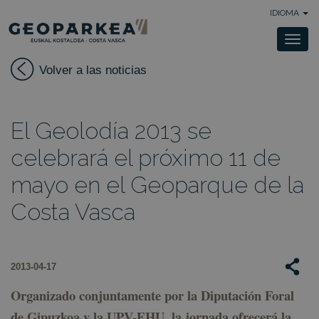
IDIOMA
Togg
navi
Volver a las noticias
El Geolodía 2013 se
celebrará el próximo 11 de
mayo en el Geoparque de la
Costa Vasca
2013-04-17
Organizado conjuntamente por la Diputación Foral
de Gipuzkoa y la UPV-EHU, la jornada ofrecerá la