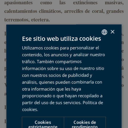
apasionantes como las e
xtinciones masivas,
calentamientos climáticos, arrecifes de coral, grandes
terremotos, etcetera.
×
La salida, con una duración aproximada de 7 horas,
Ese sitio web utiliza cookies
está dirigida a todo el público y las plazas son
Utilizamos cookies para personalizar el
SPANISH
limitadas. La cita será a las 9:00 en Deba. Se
contenido, los anuncios y analizar nuestro
BASQUE
recomienda llevar ropa y calzado adecuado y algo
tráfico. También compartimos
para comer. La inscripción es gratuita y se deberá
ENGLISH
información sobre su uso de nuestro sitio
con nuestros socios de publicidad y
realizar a través de la asociación de geológos del País
FRENCH
análisis, quienes pueden combinarla con
Vasco, en el teléfono 944 431 183 escribiendo
otra información que les haya
a
paisvasco@icog.es
.
proporcionado o que hayan recopilado a
partir del uso de sus servicios.
Política de
Iniciativa para la divulgación científica
cookies
.
Los Geolodías pretenden acercar a la sociedad tanto
Cookies
Cookies de
estrictamente
rendimiento