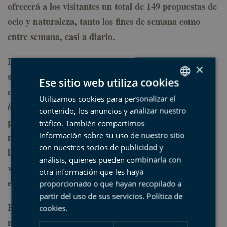
ofrecerá a los visitantes un total de 149 propuestas de
ocio y naturaleza, tanto los fines de semana como
entre semana, casi a diario.
La
, travesías y paseos en barco,
Ruta del Flysch
×
salidas en kayak, trekking, jornadas de avistamiento
Ese sitio web utiliza cookies
de cetáceos, el
, la
Karst a caballo
Ruta de los
Utilizamos cookies para personalizar el
SPANISH
en el macizo de Arno, o cursos de surf y
bandoleros
contenido, los anuncios y analizar nuestro
BASQUE
paddle surf, son tan solo algunas de las propuestas
tráfico. También compartimos
ENGLISH
información sobre su uso de nuestro sitio
más destacadas del verano. Cabe destacar, asimismo,
con nuestros socios de publicidad y
FRENCH
las propuestas dirigidas a los más pequeños como la
análisis, quienes pueden combinarla con
visita denominada
y la exitosa
Flysch con niños
otra información que les haya
experiencia
.
Pequeños Pastores
proporcionado o que hayan recopilado a
partir del uso de sus servicios.
Política de
Entre las novedades, y debido a la afluencia cada vez
cookies
.
mayor de visitantes extranjeros, destaca la puesta en