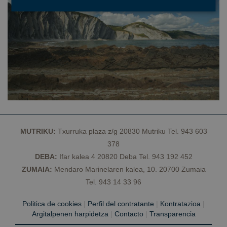
Cookies estrictamente necesarias
Cookies de rendimiento
Cookies de preferencias
Cookies de funcionalidad
Cookies no clasificadas
Las cookies estrictamente necesarias permiten la
funcionalidad principal del sitio web, como el inicio
de sesión de usuario y la gestión de cuentas. El sitio
MUTRIKU:
Txurruka plaza z/g 20830 Mutriku Tel. 943 603
web no se puede utilizar correctamente sin las
cookies estrictamente necesarias.
378
Proveedor /
DEBA:
Ifar kalea 4 20820 Deba Tel. 943 192 452
Nombre
Vencimiento
D
Dominio
ZUMAIA:
Mendaro Marinelaren kalea, 10. 20700 Zumaia
CookieScriptConsent
1 año
El
CookieScript
Tel. 943 14 33 96
C
geoparkea.eus
S
ut
Politica de cookies
|
Perfil del contratante
|
Kontratazioa
|
c
re
Argitalpenen harpidetza
|
Contacto
|
Transparencia
pr