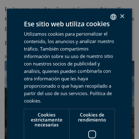
La imagen que abre el reportaje es una fotografía
×
tomada en nuestro Geoparque, concretamente, es una
Ese sitio web utiliza cookies
preciosa imagen del flysch de Zumaia, a dos páginas.
Utilizamos cookies para personalizar el
SPANISH
contenido, los anuncios y analizar nuestro
Para ver el reportaje, pincha
aquí
.
BASQUE
tráfico. También compartimos
ENGLISH
información sobre su uso de nuestro sitio
None
con nuestros socios de publicidad y
FRENCH
análisis, quienes pueden combinarla con
otra información que les haya
proporcionado o que hayan recopilado a
partir del uso de sus servicios.
Política de
cookies
.
Cookies
Cookies de
estrictamente
rendimiento
necesarias