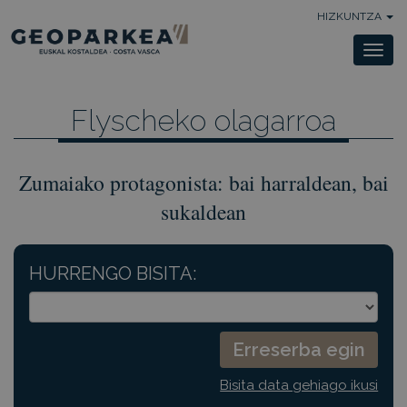
HIZKUNTZA
Togg
navi
Flyscheko olagarroa
Zumaiako protagonista: bai harraldean, bai
sukaldean
HURRENGO BISITA:
Bisita data gehiago ikusi