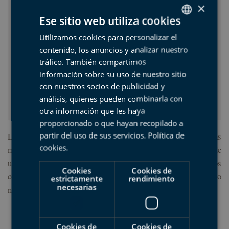
×
Ese sitio web utiliza cookies
Duración:
01:30
Utilizamos cookies para personalizar el
SPANISH
Número de visitantes limitado:
30
contenido, los anuncios y analizar nuestro
Llevar:
BASQUE
Ropa y calzado adecuado.
tráfico. También compartimos
Precio:
10,00 €
ENGLISH
información sobre su uso de nuestro sitio
(Menores de 12 años: 5,00 € )
con nuestros socios de publicidad y
FRENCH
Punto de salida:
Plaza San Nikolas, Lastur, Deba.
análisis, quienes pueden combinarla con
otra información que les haya
proporcionado o que hayan recopilado a
Los niños y niñas serán protagonistas de esta aventura. Tras
partir del uso de sus servicios.
Política de
cookies
.
moler el maíz en el antiguo molino de Lastur, disfrutaremos de
un divertido taller de talos, donde nos chuparemos los dedos
Cookies
Cookies de
con esta popular torta de maíz acompañada de chistorra. Tanto
estrictamente
rendimiento
necesarias
niño/as como adultos se lo pasarán en grande.
Cookies de
Cookies de