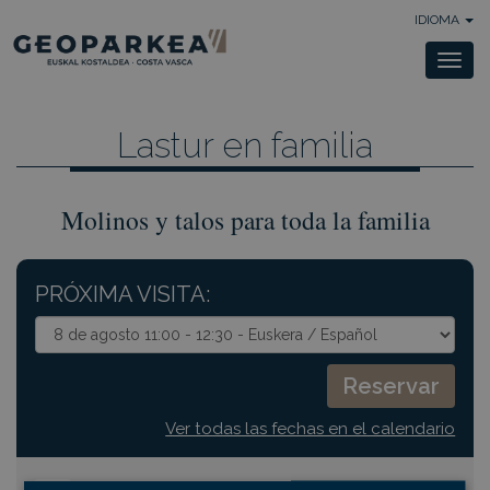
IDIOMA
Togg
navi
Lastur en familia
Molinos y talos para toda la familia
PRÓXIMA VISITA:
Ver todas las fechas en el calendario