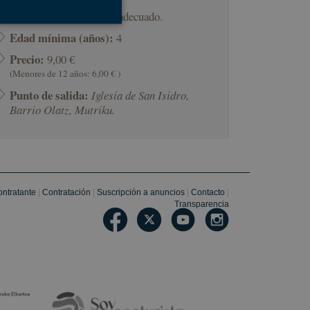
Llevar:
Ropa y calzado adecuado.
Edad mínima (años):
4
s de funcionalidad
Precio:
9,00 €
(Menores de 12 años: 6,00 € )
Punto de salida:
Iglesia de San Isidro,
ión de usuario y la
Barrio Olatz, Mutriku.
a cookie para
ento de cookies de
r de cookies de
te.
contratante
|
Contratación
|
Suscripción a anuncios
|
Contacto
|
Transparencia
 consentimiento del
a su interacción con
miento del visitante
iguraciones de
ncias sean honradas
rma de desarrollo
 para ayudar a
lar de ataque de