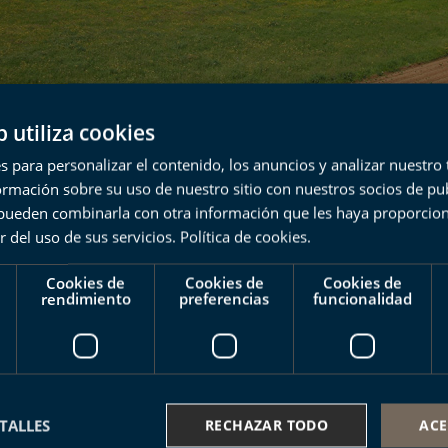
b utiliza cookies
s para personalizar el contenido, los anuncios y analizar nuestro
es del karst
mación sobre su uso de nuestro sitio con nuestros socios de pub
s pueden combinarla con otra información que les haya proporci
r del uso de sus servicios.
Política de cookies
.
 corazón del Geoparque
Cookies de
Cookies de
Cookies de
rendimiento
preferencias
funcionalidad
 de Olatz en Mutriku, formado por la erosión
 pirámides de roca caliza. Seguiremos el
descubriremos los elementos principales del
n paisaje tan singular como auténtico. A lo
les caseríos vascos como el de Goienetxe,
TALLES
RECHAZAR TODO
ACE