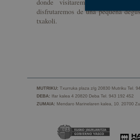
donde visitaremos el rebaño, 
disfrutaremos de una pequeña degus
txakoli.
Cookies estrictam
Las cookies estrictam
gestión de cuentas. E
Nombre
CookieScriptConse
MUTRIKU:
Txurruka plaza z/g 20830 Mutriku Tel. 9
VISITOR_PRIVACY_
DEBA:
Ifar kalea 4 20820 Deba Tel. 943 192 452
ZUMAIA:
Mendaro Marinelaren kalea, 10. 20700 Zu
csrftoken