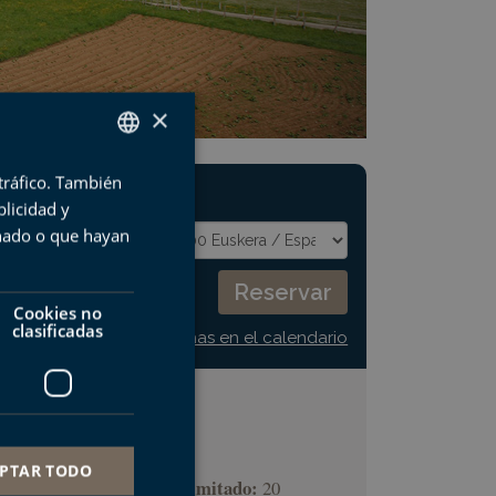
×
 tráfico. También
SPANISH
PRÓXIMA VISITA:
licidad y
BASQUE
onado o que hayan
ENGLISH
FRENCH
Cookies no
clasificadas
Ver todas las fechas en el calendario
Duración:
02:00
PTAR TODO
Número de visitantes limitado:
20