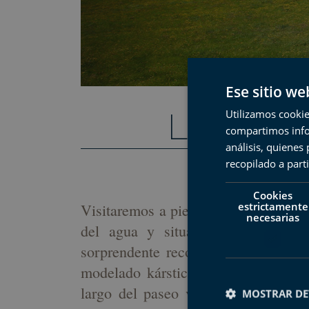
Ese sitio we
Utilizamos cookie
Los sabor
compartimos infor
análisis, quiene
recopilado a parti
Un paseo por el
Cookies
estrictamente
Visitaremos a pie el valle escondido
necesarias
del agua y situado entre grandes
sorprendente recorrido del agua y 
modelado kárstico, para entender u
largo del paseo veremos excepciona
MOSTRAR DE